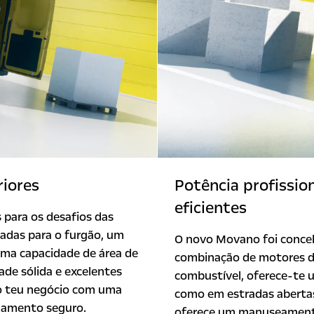
riores
Potência profissio
eficientes
 para os desafios das
adas para o furgão, um
O novo Movano foi conceb
uma capacidade de área de
combinação de motores d
de sólida e excelentes
combustível, oferece-te
do teu negócio com uma
como em estradas abertas
enamento seguro.
oferece um manuseamento