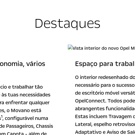
Destaques
tonomia, vários
Espaço para trabalh
O interior redesenhado d
necessário para o sucess
io e trabalhar tão
de escritório móvel versá
às tuas necessidades
OpelConnect. Todos podem
ara enfrentar qualquer
abrangentes funcionalida
des, o Movano está
Estas incluem Travagem 
1
s
, configurável numa
Lateral, espelho retroviso
de Passageiros, Chassis
Adaptativo e Aviso de Saí
com Capota - além de