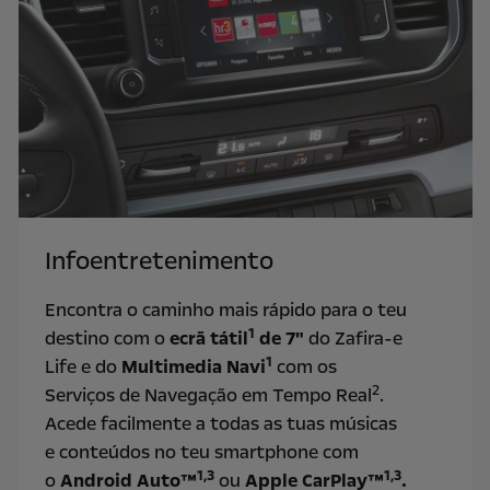
Infoentretenimento
Encontra o caminho mais rápido para o teu
1
destino com o
ecrã tátil
de 7"
do Zafira-e
1
Life e do
Multimedia Navi
com os
2
Serviços de Navegação em Tempo Real
.
Acede facilmente a todas as tuas músicas
e conteúdos no teu smartphone com
1,3
1,3
o
Android Auto™
ou
Apple CarPlay™
.