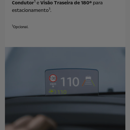
1
Condutor
e
Visão Traseira de 180°
para
1
estacionamento
.
1
Opcional.