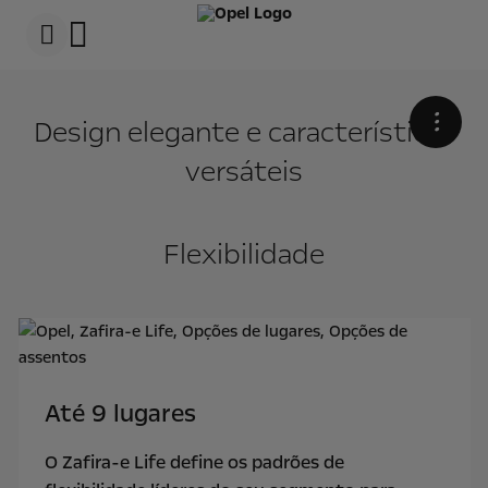
s
k
i
p
t
s
o
k
c
i
•
Design elegante e características
o
p
n
t
versáteis
t
o
e
n
n
a
t
v
t
i
Flexibilidade
e
g
x
a
t
t
i
o
n
t
e
x
Até 9 lugares
t
O Zafira-e Life define os padrões de