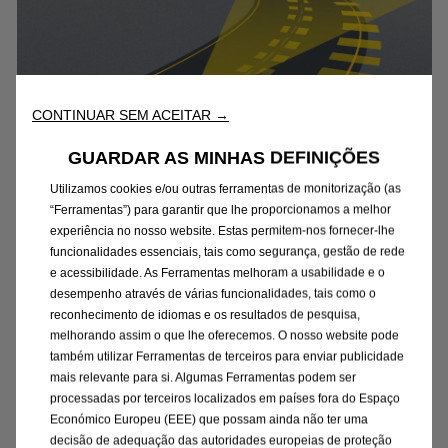
CONTINUAR SEM ACEITAR →
GUARDAR AS MINHAS DEFINIÇÕES
Utilizamos cookies e/ou outras ferramentas de monitorização (as
“Ferramentas”) para garantir que lhe proporcionamos a melhor
experiência no nosso website. Estas permitem-nos fornecer-lhe
funcionalidades essenciais, tais como segurança, gestão de rede
e acessibilidade. As Ferramentas melhoram a usabilidade e o
desempenho através de várias funcionalidades, tais como o
Suporte ao condutor
reconhecimento de idiomas e os resultados de pesquisa,
melhorando assim o que lhe oferecemos. O nosso website pode
também utilizar Ferramentas de terceiros para enviar publicidade
1
O
Alerta de Saída de Faixa
reconhece
mais relevante para si. Algumas Ferramentas podem ser
quando o veículo está a sair da faixa de
processadas por terceiros localizados em países fora do Espaço
rodagem e alerta o condutor através de
Económico Europeu (EEE) que possam ainda não ter uma
sinalização visual e sonora. É um dos vários
decisão de adequação das autoridades europeias de proteção