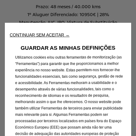
Prazo: 48 meses / 40.000 kms
1º Aluguer Diferenciado: 10950€ | 28%
Manutenção, IUC, IPO, Viatura de Substituição
CONTINUAR SEM ACEITAR →
GUARDAR AS MINHAS DEFINIÇÕES
Saiba mais
Utilizamos cookies e/ou outras ferramentas de monitorização (as
“Ferramentas”) para garantir que lhe proporcionamos a melhor
experiência no nosso website. Estas permitem-nos fornecer-lhe
funcionalidades essenciais, tais como segurança, gestão de rede
e acessibilidade. As Ferramentas melhoram a usabilidade e o
desempenho através de várias funcionalidades, tais como o
reconhecimento de idiomas e os resultados de pesquisa,
melhorando assim o que lhe oferecemos. O nosso website pode
Frontera
também utilizar Ferramentas de terceiros para enviar publicidade
mais relevante para si. Algumas Ferramentas podem ser
processadas por terceiros localizados em países fora do Espaço
Económico Europeu (EEE) que possam ainda não ter uma
decisão de adequação das autoridades europeias de proteção