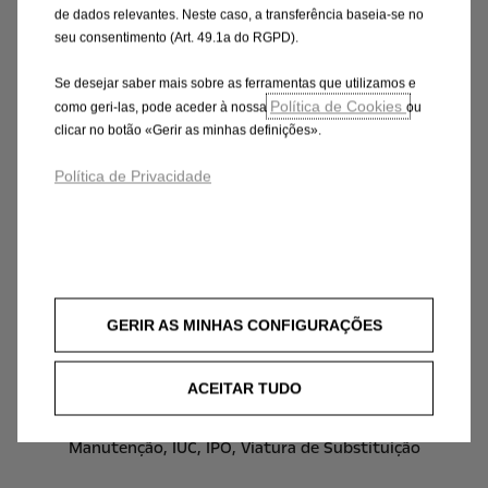
de dados relevantes. Neste caso, a transferência baseia-se no
seu consentimento (Art. 49.1a do RGPD).
Se desejar saber mais sobre as ferramentas que utilizamos e
Política de Cookies
como geri-las, pode aceder à nossa
ou
clicar no botão «Gerir as minhas definições».
Política de Privacidade
FRONTERA Híbrido Edition 110cv
CADC6
GERIR AS MINHAS CONFIGURAÇÕES
Desde 129€ / mês
ACEITAR TUDO
Prazo: 36 meses / 30000 kms
1º Aluguer Diferenciado: 6150€ | 26%
Manutenção, IUC, IPO, Viatura de Substituição