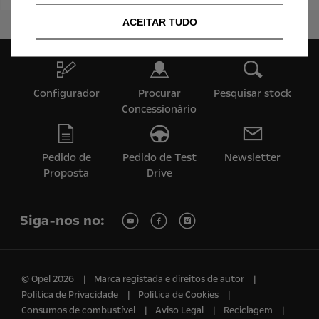
ACEITAR TUDO
Configurador
Procurar
Pesquisar stock
Concessionário
Pedido de
Pedido de Test
Newsletter
Proposta
Drive
Siga-nos no:
© Opel 2026
Marca registada e direitos de autor
Política de Privacidade
Política de Cookies
Consumos de combustível
Aviso Legal
Reciclagem