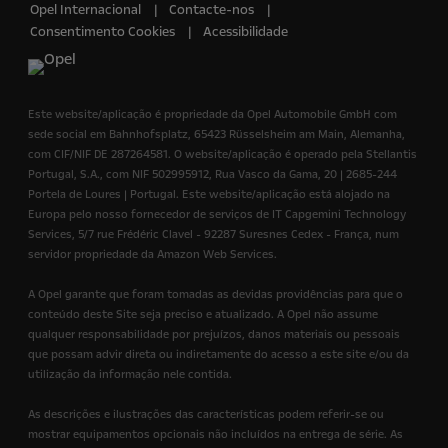
Opel Internacional
Contacte-nos
Consentimento Cookies
Acessibilidade
Este website/aplicação é propriedade da Opel Automobile GmbH com
sede social em Bahnhofsplatz, 65423 Rüsselsheim am Main, Alemanha,
com CIF/NIF DE 287264581. O website/aplicação é operado pela Stellantis
Portugal, S.A., com NIF 502995912, Rua Vasco da Gama, 20 | 2685-244
Portela de Loures | Portugal. Este website/aplicação está alojado na
Europa pelo nosso fornecedor de serviços de IT Capgemini Technology
Services, 5/7 rue Frédéric Clavel - 92287 Suresnes Cedex - França, num
servidor propriedade da Amazon Web Services.
A Opel garante que foram tomadas as devidas providências para que o
conteúdo deste Site seja preciso e atualizado. A Opel não assume
qualquer responsabilidade por prejuízos, danos materiais ou pessoais
que possam advir direta ou indiretamente do acesso a este site e/ou da
utilização da informação nele contida.
As descrições e ilustrações das características podem referir-se ou
mostrar equipamentos opcionais não incluídos na entrega de série. As