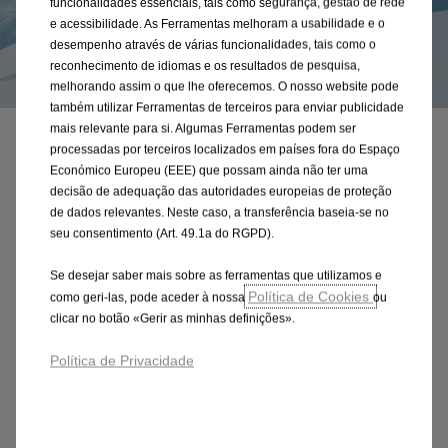
funcionalidades essenciais, tais como segurança, gestão de rede
e acessibilidade. As Ferramentas melhoram a usabilidade e o
desempenho através de várias funcionalidades, tais como o
reconhecimento de idiomas e os resultados de pesquisa,
melhorando assim o que lhe oferecemos. O nosso website pode
também utilizar Ferramentas de terceiros para enviar publicidade
mais relevante para si. Algumas Ferramentas podem ser
processadas por terceiros localizados em países fora do Espaço
E se repensássemos o design?
Económico Europeu (EEE) que possam ainda não ter uma
decisão de adequação das autoridades europeias de proteção
Esta é a nossa filosofia de design alemão
de dados relevantes. Neste caso, a transferência baseia-se no
moderna.
seu consentimento (Art. 49.1a do RGPD).
Se desejar saber mais sobre as ferramentas que utilizamos e
Ousado e puro em todos os pormenores. O expressivo
Política de Cookies
como geri-las, pode aceder à nossa
ou
vizor 4D na frente forma o rosto ousado da marca
clicar no botão «Gerir as minhas definições».
Opel. O exterior ultra-moderno com a sua silhueta
Política de Privacidade
fina personifica o nosso espírito pioneiro. A
iluminação exterior de vanguarda mostra o carácter
moderno do carro e guia os designs dos carros do
futuro.