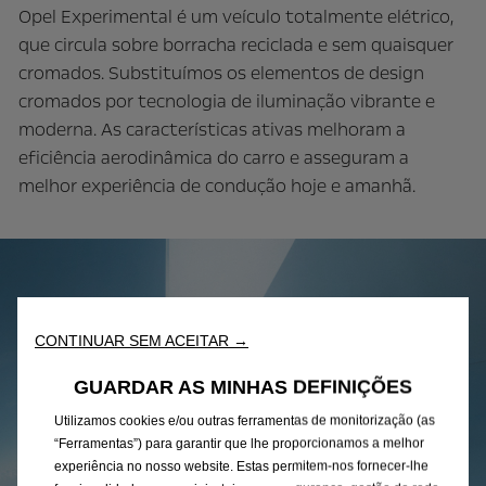
Opel Experimental é um veículo totalmente elétrico,
que circula sobre borracha reciclada e sem quaisquer
cromados. Substituímos os elementos de design
cromados por tecnologia de iluminação vibrante e
moderna. As características ativas melhoram a
eficiência aerodinâmica do carro e asseguram a
melhor experiência de condução hoje e amanhã.
CONTINUAR SEM ACEITAR →
GUARDAR AS MINHAS DEFINIÇÕES
Utilizamos cookies e/ou outras ferramentas de monitorização (as
“Ferramentas”) para garantir que lhe proporcionamos a melhor
experiência no nosso website. Estas permitem-nos fornecer-lhe