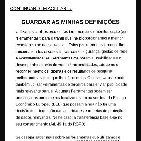
Consumos de combustível
Aviso Legal
Reciclagem
CONTINUAR SEM ACEITAR →
Opel Internacional
Contacte-nos
Consentimento Cookies
Acessibilidade
GUARDAR AS MINHAS DEFINIÇÕES
Utilizamos cookies e/ou outras ferramentas de monitorização (as
“Ferramentas”) para garantir que lhe proporcionamos a melhor
experiência no nosso website. Estas permitem-nos fornecer-lhe
Este website/aplicação é propriedade da Opel Automobile GmbH com
sede social em Bahnhofsplatz, 65423 Rüsselsheim am Main, Alemanha,
funcionalidades essenciais, tais como segurança, gestão de rede
com CIF/NIF DE 287264581. O website/aplicação é operado pela Stellantis
e acessibilidade. As Ferramentas melhoram a usabilidade e o
Portugal, S.A., com NIF 502995912, Rua Vasco da Gama, 20 | 2685-244
desempenho através de várias funcionalidades, tais como o
Portela de Loures | Portugal. Este website/aplicação está alojado na
reconhecimento de idiomas e os resultados de pesquisa,
Europa pelo nosso fornecedor de serviços de IT Capgemini Technology
melhorando assim o que lhe oferecemos. O nosso website pode
Services, 5/7 rue Frédéric Clavel - 92287 Suresnes Cedex - França, num
também utilizar Ferramentas de terceiros para enviar publicidade
servidor propriedade da Amazon Web Services.
mais relevante para si. Algumas Ferramentas podem ser
processadas por terceiros localizados em países fora do Espaço
A Opel garante que foram tomadas as devidas providências para que o
Económico Europeu (EEE) que possam ainda não ter uma
conteúdo deste Site seja preciso e atualizado. A Opel não assume
decisão de adequação das autoridades europeias de proteção
qualquer responsabilidade por prejuízos, danos materiais ou pessoais
de dados relevantes. Neste caso, a transferência baseia-se no
que possam advir direta ou indiretamente do acesso a este site e/ou da
seu consentimento (Art. 49.1a do RGPD).
utilização da informação nele contida.
Se desejar saber mais sobre as ferramentas que utilizamos e
As descrições e ilustrações das características podem referir-se ou