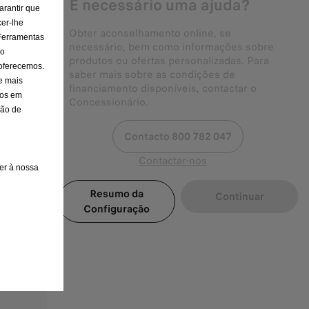
É necessário uma ajuda?
arantir que
er-lhe
Obter aconselhamento online, se
 Ferramentas
necessário, bem como informações sobre
 o
produtos ou ofertas personalizadas. Para
 oferecemos.
saber mais sobre as condições de
e mais
financiamento disponíveis, contactar o
dos em
Concessionário.
são de
Contacto 800 782 047
Contactar-nos
er à nossa
Resumo da
Continuar
Configuração