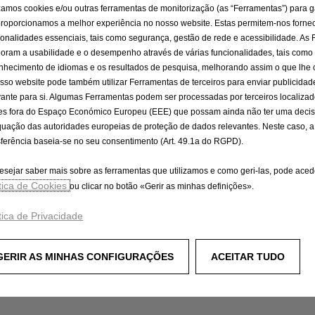
izamos cookies e/ou outras ferramentas de monitorização (as “Ferramentas”) para g
proporcionamos a melhor experiência no nosso website. Estas permitem-nos fornec
ionalidades essenciais, tais como segurança, gestão de rede e acessibilidade. As
oram a usabilidade e o desempenho através de várias funcionalidades, tais como
nhecimento de idiomas e os resultados de pesquisa, melhorando assim o que lhe
sso website pode também utilizar Ferramentas de terceiros para enviar publicidad
vante para si. Algumas Ferramentas podem ser processadas por terceiros localiza
es fora do Espaço Económico Europeu (EEE) que possam ainda não ter uma deci
uação das autoridades europeias de proteção de dados relevantes. Neste caso, a
sferência baseia-se no seu consentimento (Art. 49.1a do RGPD).
esejar saber mais sobre as ferramentas que utilizamos e como geri-las, pode aced
ítica de Cookies
ou clicar no botão «Gerir as minhas definições».
tica de Privacidade
GERIR AS MINHAS CONFIGURAÇÕES
ACEITAR TUDO