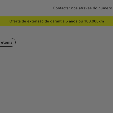
Contactar-nos através do número
Oferta de extensão de garantia 5 anos ou 100.000km
alorização de retoma