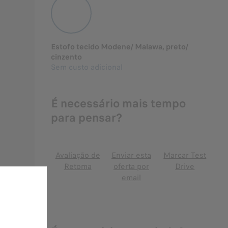
Estofo tecido Modene/ Malawa, preto/
cinzento
Sem custo adicional
É necessário mais tempo
para pensar?
Avaliação de
Enviar esta
Marcar Test
Retoma
oferta por
Drive
email