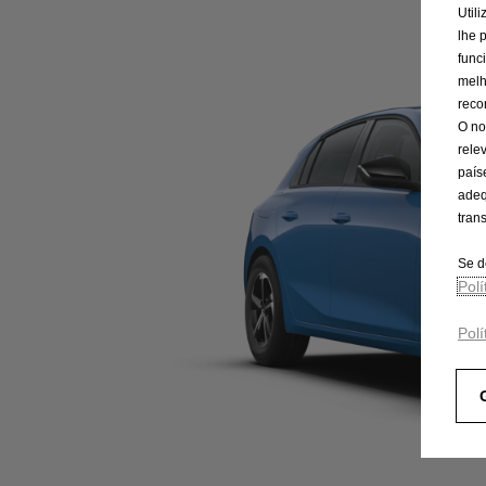
Util
lhe 
func
melh
reco
O no
rele
país
adeq
tran
Se d
Pol
Polí