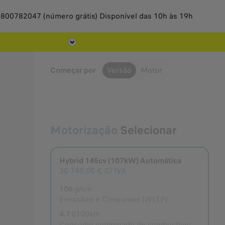
 800782047 (número grátis) Disponível das 10h às 19h
Of
Começar por
Versão
Motor
Motorização
Selecionar
Hybrid 145cv (107kW) Automática
Selecionado
30 740,00 €
C/ IVA
106
g/km
Emissões e Consumos (WLTP)
4.7
l/100km
Consumo combinado de combustível