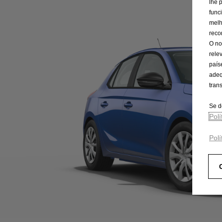
lhe 
func
melh
reco
O no
rele
país
adeq
tran
Se d
Pol
Polí