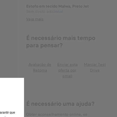
Estofo em tecido Malwa, Preto Jet
Sem custo adicional
Veja mais
É necessário mais tempo
para pensar?
Avaliação de
Enviar esta
Marcar Test
Retoma
oferta por
Drive
email
É necessário uma ajuda?
arantir que
Obter aconselhamento online, se