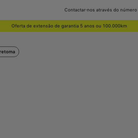
Contactar-nos através do número
Oferta de extensão de garantia 5 anos ou 100.000km
alorização de retoma