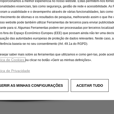
proporcionamos a melhor experiência no nosso website. Estas permitem-nos fornec
ionalidades essenciais, tais como segurança, gestão de rede e acessibilidade. As
oram a usabilidade e o desempenho através de várias funcionalidades, tais como
nhecimento de idiomas e os resultados de pesquisa, melhorando assim o que lhe
sso website pode também utilizar Ferramentas de terceiros para enviar publicidad
vante para si. Algumas Ferramentas podem ser processadas por terceiros localiza
es fora do Espaço Económico Europeu (EEE) que possam ainda não ter uma deci
uação das autoridades europeias de proteção de dados relevantes. Neste caso, a
sferência baseia-se no seu consentimento (Art. 49.1a do RGPD).
esejar saber mais sobre as ferramentas que utilizamos e como geri-las, pode aced
ítica de Cookies
ou clicar no botão «Gerir as minhas definições».
tica de Privacidade
GERIR AS MINHAS CONFIGURAÇÕES
ACEITAR TUDO