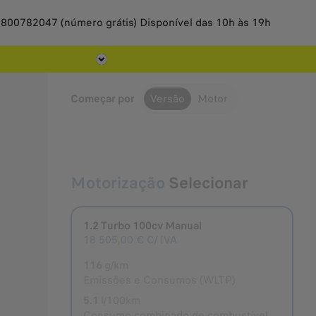
 800782047 (número grátis) Disponível das 10h às 19h
Of
Começar por
Versão
Motor
Motorização
Selecionar
1.2 Turbo 100cv Manual
Selecionado
18 505,00 €
C/ IVA
116
g/km
Emissões e Consumos (WLTP)
5.1
l/100km
Consumo combinado de combustível