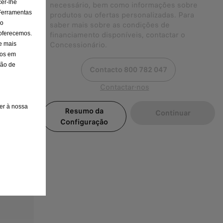
er-lhe
necessário, bem como informações sobre
 Ferramentas
produtos ou ofertas personalizadas. Para
 o
saber mais sobre as condições de
financiamento disponíveis, contactar o
 oferecemos.
Concessionário.
e mais
dos em
são de
Contacto 800 782 047
Contactar-nos
er à nossa
Resumo da
Continuar
Configuração