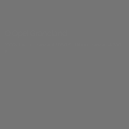
O Opel Grandland
100% Elétrico desde 43.050 € | Híbrido desde 34.100
€