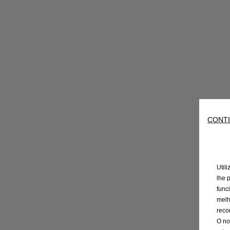
CONTI
Util
lhe 
func
melh
reco
O no