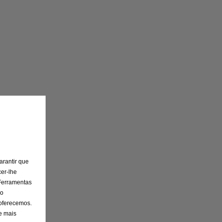
arantir que
er-lhe
 Ferramentas
 o
 oferecemos.
e mais