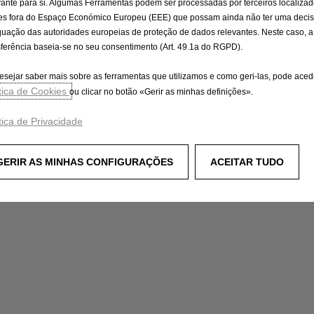
vante para si. Algumas Ferramentas podem ser processadas por terceiros localiza
es fora do Espaço Económico Europeu (EEE) que possam ainda não ter uma deci
uação das autoridades europeias de proteção de dados relevantes. Neste caso, a
sferência baseia-se no seu consentimento (Art. 49.1a do RGPD).
esejar saber mais sobre as ferramentas que utilizamos e como geri-las, pode aced
ítica de Cookies
ou clicar no botão «Gerir as minhas definições».
tica de Privacidade
GERIR AS MINHAS CONFIGURAÇÕES
ACEITAR TUDO