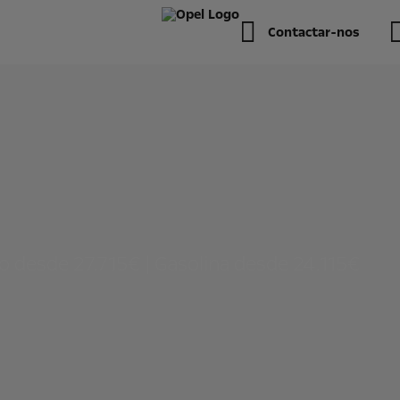
Contactar-nos
o desde 27.715€ | Gasolina desde 24.115€