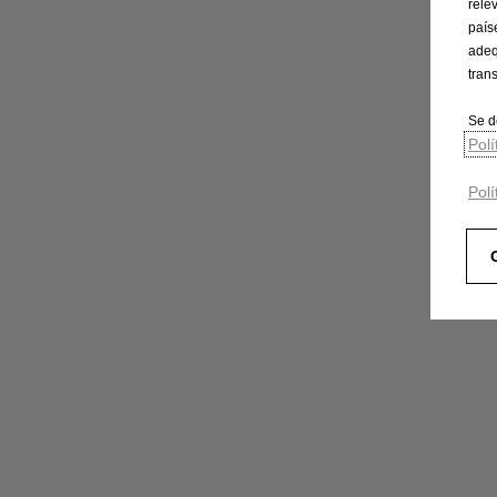
rele
país
adeq
tran
Se d
Pol
Polí