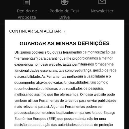
Pedido de
Pedido de Test
Newsletter
Proposta
Drive
CONTINUAR SEM ACEITAR →
Siga-nos no:
GUARDAR AS MINHAS DEFINIÇÕES
Utilizamos cookies e/ou outras ferramentas de monitorização (as
“Ferramentas”) para garantir que lhe proporcionamos a melhor
© Opel 2026
Marca registada e direitos de autor
experiência no nosso website. Estas permitem-nos fornecer-lhe
Política de Privacidade
Política de Cookies
funcionalidades essenciais, tais como segurança, gestão de rede
Consumos de combustível
Aviso Legal
Reciclagem
e acessibilidade. As Ferramentas melhoram a usabilidade e o
Opel Internacional
Contacte-nos
desempenho através de várias funcionalidades, tais como o
Consentimento Cookies
Acessibilidade
reconhecimento de idiomas e os resultados de pesquisa,
melhorando assim o que lhe oferecemos. O nosso website pode
também utilizar Ferramentas de terceiros para enviar publicidade
mais relevante para si. Algumas Ferramentas podem ser
Este website/aplicação é propriedade da Opel Automobile GmbH com
processadas por terceiros localizados em países fora do Espaço
sede social em Bahnhofsplatz, 65423 Rüsselsheim am Main, Alemanha,
Económico Europeu (EEE) que possam ainda não ter uma
com CIF/NIF DE 287264581. O website/aplicação é operado pela Stellantis
decisão de adequação das autoridades europeias de proteção
Portugal, S.A., com NIF 502995912, Rua Vasco da Gama, 20 | 2685-244