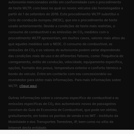
autonomia mencionados estão em conformidade com o procedimento
de teste WLTP, com base no qual os novos veículos são homologados a
partir de 1 de setembro de 2018. Este procedimento WLTP substitui o
ciclo de condução europeu (NEDC), que era o procedimento de teste
usado anteriormente. Devido a condições de teste mais realistas, o
consumo de combustível e as emissões de CO
medidos com o
2
procedimento WLTP apresentam, em muitos casos, valores mais altos do
que aqueles medidos sob o NEDC. O consumo de combustível, as
emissões de CO
e os valores de autonomia podem variar dependendo
2
das condições reais de uso e de diferentes fatores, como: frequência de
carregamento, estilo de condução, velocidade, equipamento específico,
opções, formato dos pneus, temperatura exterior e conforto térmico a
bordo do veículo. Entre em contacto com seu concessionário ou
revendedor para obter mais informações. Para mais informações sobre
WLTP,
clique aqui
.
Outras informações sobre o consumo específico de combustível e as
emissões específicas de CO
dos automóveis novos de passageiros
2
constam do Guia de Economia de Combustível, que pode ser obtido,
gratuitamente, em todos os pontos de venda e no IMT - Instituto da
Mobilidade e dos Transportes Terrestres, IP, bem como no sítio da
Internet desta entidade.