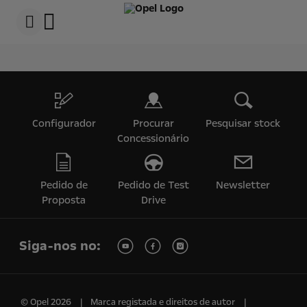
s
k
i
p
t
s
o
k
c
i
o
p
n
t
t
o
e
n
Configurador
Procurar
Pesquisar stock
n
a
t
v
Concessionário
t
i
e
g
x
a
t
t
Pedido de
Pedido de Test
Newsletter
i
Proposta
Drive
o
n
t
e
Siga-nos no:
x
t
© Opel 2026
Marca registada e direitos de autor