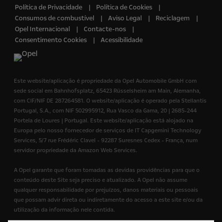
Política de Privacidade
Política de Cookies
Consumos de combustível
Aviso Legal
Reciclagem
Opel Internacional
Contacte-nos
Consentimento Cookies
Acessibilidade
Este website/aplicação é propriedade da Opel Automobile GmbH com
sede social em Bahnhofsplatz, 65423 Rüsselsheim am Main, Alemanha,
com CIF/NIF DE 287264581. O website/aplicação é operado pela Stellantis
Portugal, S.A., com NIF 502995912, Rua Vasco da Gama, 20 | 2685-244
Portela de Loures | Portugal. Este website/aplicação está alojado na
Europa pelo nosso fornecedor de serviços de IT Capgemini Technology
Services, 5/7 rue Frédéric Clavel - 92287 Suresnes Cedex - França, num
servidor propriedade da Amazon Web Services.
A Opel garante que foram tomadas as devidas providências para que o
conteúdo deste Site seja preciso e atualizado. A Opel não assume
qualquer responsabilidade por prejuízos, danos materiais ou pessoais
que possam advir direta ou indiretamente do acesso a este site e/ou da
utilização da informação nele contida.