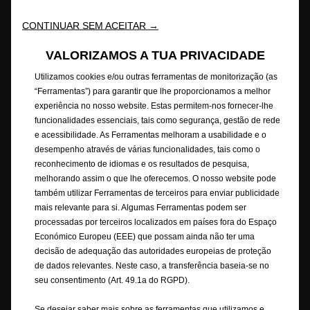
As descrições e ilustrações das características podem referir-se ou
mostrar equipamentos opcionais não incluídos na entrega de série. As
CONTINUAR SEM ACEITAR →
informações contidas são rigorosas no momento da publicação.
Reservamo-nos o direito de fazer alterações no design e nos
VALORIZAMOS A TUA PRIVACIDADE
equipamentos. As cores apresentadas são cores reais aproximadas. Os
Utilizamos cookies e/ou outras ferramentas de monitorização (as
equipamentos opcionais ilustrados estão disponíveis mediante custo
“Ferramentas”) para garantir que lhe proporcionamos a melhor
extra. A disponibilidade, as características técnicas e os equipamentos
experiência no nosso website. Estas permitem-nos fornecer-lhe
fornecidos nos nossos veículos podem variar ou estar disponíveis
funcionalidades essenciais, tais como segurança, gestão de rede
apenas em alguns países ou podem estar disponíveis apenas mediante
e acessibilidade. As Ferramentas melhoram a usabilidade e o
um custo extra. Para obter informações mais detalhadas sobre o
equipamento fornecido nos nossos veículos, contacte a rede de
desempenho através de várias funcionalidades, tais como o
concessionários Opel em Portugal.
reconhecimento de idiomas e os resultados de pesquisa,
melhorando assim o que lhe oferecemos. O nosso website pode
Combustão - WLTP
também utilizar Ferramentas de terceiros para enviar publicidade
+) Os valores de consumo de combustível e de emissões de CO
mais relevante para si. Algumas Ferramentas podem ser
2
mencionados estão em conformidade com o procedimento de teste
processadas por terceiros localizados em países fora do Espaço
WLTP, com base no qual os tipos de novos veículos são homologados a
Económico Europeu (EEE) que possam ainda não ter uma
partir de 1 de setembro de 2018. Este procedimento WLTP substitui o
decisão de adequação das autoridades europeias de proteção
ciclo de condução europeu (NEDC) que era o procedimento de teste
de dados relevantes. Neste caso, a transferência baseia-se no
usado anteriormente. Devido a condições de teste mais realistas, os
seu consentimento (Art. 49.1a do RGPD).
valores de consumo de combustível e de emissões de CO
medidos sob o
2
WLTP são, em muitos casos, mais altos do que aqueles medidos sob o
Se desejar saber mais sobre as ferramentas que utilizamos e