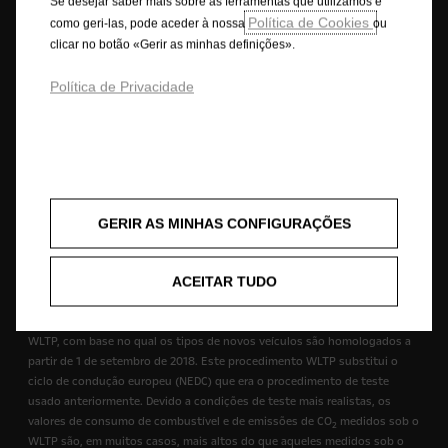
Se desejar saber mais sobre as ferramentas que utilizamos e
As descrições e ilustrações das características podem referir-se ou
Política de Cookies
como geri-las, pode aceder à nossa
ou
mostrar equipamentos opcionais não incluídos na entrega de série. As
clicar no botão «Gerir as minhas definições».
informações contidas são rigorosas no momento da publicação.
Reservamo-nos o direito de fazer alterações no design e nos
Política de Privacidade
equipamentos. As cores apresentadas são cores reais aproximadas. Os
equipamentos opcionais ilustrados estão disponíveis mediante custo
extra. A disponibilidade, as características técnicas e os equipamentos
fornecidos nos nossos veículos podem variar ou estar disponíveis
apenas em alguns países ou podem estar disponíveis apenas mediante
um custo extra. Para obter informações mais detalhadas sobre o
equipamento fornecido nos nossos veículos, contacte a rede de
GERIR AS MINHAS CONFIGURAÇÕES
concessionários Opel em Portugal.
ACEITAR TUDO
Combustão - WLTP
+) Os valores de consumo de combustível e de emissões de CO
2
mencionados estão em conformidade com o procedimento de teste
WLTP, com base no qual os tipos de novos veículos são homologados a
partir de 1 de setembro de 2018. Este procedimento WLTP substitui o
ciclo de condução europeu (NEDC) que era o procedimento de teste
usado anteriormente. Devido a condições de teste mais realistas, os
valores de consumo de combustível e de emissões de CO
medidos sob o
2
WLTP são, em muitos casos, mais altos do que aqueles medidos sob o