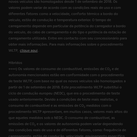
novos veículos são homologados desde 1 de setembro de 2018. Os
valores podem variar de acordo com as condições reais de uso e com
diferentes fatores como a velocidade, conforto térmico a bordo do
veículo, estilo de condução e temperatura exterior. O tempo de
carregamento depende em particular da potência do carregador a bordo
do veículo, do cabo de carregamento e do tipo e potência da estação de
carregamento utilizada. Entre em contacto com seu concessionário para
obter mais informações. Para mais informações sobre o procedimento
WLTP,
clique aqui
.
Híbridos
++++) Os valores de consumo de combustível, emissões de CO
e de
2
autonomia mencionados estão em conformidade com o procedimento
de teste WLTP, com base no qual os novos veículos são homologados a
partir de 1 de setembro de 2018. Este procedimento WLTP substitui o
ciclo de condução europeu (NEDC), que era o procedimento de teste
usado anteriormente. Devido a condições de teste mais realistas, o
consumo de combustível e as emissões de CO
medidos com o
2
procedimento WLTP apresentam, em muitos casos, valores mais altos do
que aqueles medidos sob o NEDC. O consumo de combustível, as
emissões de CO
e os valores de autonomia podem variar dependendo
2
das condições reais de uso e de diferentes fatores, como: frequência de
carregamento, estilo de condução, velocidade, equipamento específico,