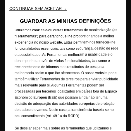
Consumos de combustível
Aviso Legal
Reciclagem
CONTINUAR SEM ACEITAR →
Opel Internacional
Contacte-nos
Consentimento Cookies
Acessibilidade
GUARDAR AS MINHAS DEFINIÇÕES
Utilizamos cookies e/ou outras ferramentas de monitorização (as
“Ferramentas”) para garantir que lhe proporcionamos a melhor
experiência no nosso website. Estas permitem-nos fornecer-lhe
Este website/aplicação é propriedade da Opel Automobile GmbH com
funcionalidades essenciais, tais como segurança, gestão de rede
sede social em Bahnhofsplatz, 65423 Rüsselsheim am Main, Alemanha,
e acessibilidade. As Ferramentas melhoram a usabilidade e o
com CIF/NIF DE 287264581. O website/aplicação é operado pela Stellantis
Portugal, S.A., com NIF 502995912, Rua Vasco da Gama, 20 | 2685-244
desempenho através de várias funcionalidades, tais como o
Portela de Loures | Portugal. Este website/aplicação está alojado na
reconhecimento de idiomas e os resultados de pesquisa,
Europa pelo nosso fornecedor de serviços de IT Capgemini Technology
melhorando assim o que lhe oferecemos. O nosso website pode
Services, 5/7 rue Frédéric Clavel - 92287 Suresnes Cedex - França, num
também utilizar Ferramentas de terceiros para enviar publicidade
servidor propriedade da Amazon Web Services.
mais relevante para si. Algumas Ferramentas podem ser
processadas por terceiros localizados em países fora do Espaço
A Opel garante que foram tomadas as devidas providências para que o
Económico Europeu (EEE) que possam ainda não ter uma
conteúdo deste Site seja preciso e atualizado. A Opel não assume
decisão de adequação das autoridades europeias de proteção
qualquer responsabilidade por prejuízos, danos materiais ou pessoais
de dados relevantes. Neste caso, a transferência baseia-se no
que possam advir direta ou indiretamente do acesso a este site e/ou da
seu consentimento (Art. 49.1a do RGPD).
utilização da informação nele contida.
Se desejar saber mais sobre as ferramentas que utilizamos e
As descrições e ilustrações das características podem referir-se ou