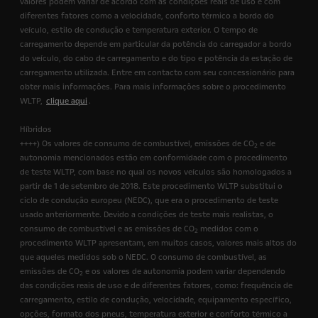
valores podem variar de acordo com as condições reais de uso e com
diferentes fatores como a velocidade, conforto térmico a bordo do
veículo, estilo de condução e temperatura exterior. O tempo de
carregamento depende em particular da potência do carregador a bordo
do veículo, do cabo de carregamento e do tipo e potência da estação de
carregamento utilizada. Entre em contacto com seu concessionário para
obter mais informações. Para mais informações sobre o procedimento
WLTP,
clique aqui
.
Híbridos
++++) Os valores de consumo de combustível, emissões de CO
e de
2
autonomia mencionados estão em conformidade com o procedimento
de teste WLTP, com base no qual os novos veículos são homologados a
partir de 1 de setembro de 2018. Este procedimento WLTP substitui o
ciclo de condução europeu (NEDC), que era o procedimento de teste
usado anteriormente. Devido a condições de teste mais realistas, o
consumo de combustível e as emissões de CO
medidos com o
2
procedimento WLTP apresentam, em muitos casos, valores mais altos do
que aqueles medidos sob o NEDC. O consumo de combustível, as
emissões de CO
e os valores de autonomia podem variar dependendo
2
das condições reais de uso e de diferentes fatores, como: frequência de
carregamento, estilo de condução, velocidade, equipamento específico,
opções, formato dos pneus, temperatura exterior e conforto térmico a