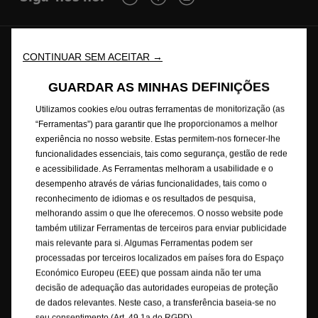
© Opel 2026
Marca registada e direitos de autor
CONTINUAR SEM ACEITAR →
Política de Privacidade
Política de Cookies
GUARDAR AS MINHAS DEFINIÇÕES
Consumos de combustível
Aviso Legal
Reciclagem
Opel Internacional
Contacte-nos
Utilizamos cookies e/ou outras ferramentas de monitorização (as
Consentimento Cookies
Acessibilidade
“Ferramentas”) para garantir que lhe proporcionamos a melhor
experiência no nosso website. Estas permitem-nos fornecer-lhe
funcionalidades essenciais, tais como segurança, gestão de rede
e acessibilidade. As Ferramentas melhoram a usabilidade e o
Este website/aplicação é propriedade da Opel Automobile GmbH com
desempenho através de várias funcionalidades, tais como o
sede social em Bahnhofsplatz, 65423 Rüsselsheim am Main, Alemanha,
reconhecimento de idiomas e os resultados de pesquisa,
com CIF/NIF DE 287264581. O website/aplicação é operado pela Stellantis
melhorando assim o que lhe oferecemos. O nosso website pode
Portugal, S.A., com NIF 502995912, Rua Vasco da Gama, 20 | 2685-244
também utilizar Ferramentas de terceiros para enviar publicidade
Portela de Loures | Portugal. Este website/aplicação está alojado na
mais relevante para si. Algumas Ferramentas podem ser
Europa pelo nosso fornecedor de serviços de IT Capgemini Technology
processadas por terceiros localizados em países fora do Espaço
Services, 5/7 rue Frédéric Clavel - 92287 Suresnes Cedex - França, num
Económico Europeu (EEE) que possam ainda não ter uma
servidor propriedade da Amazon Web Services.
decisão de adequação das autoridades europeias de proteção
de dados relevantes. Neste caso, a transferência baseia-se no
A Opel garante que foram tomadas as devidas providências para que o
seu consentimento (Art. 49.1a do RGPD).