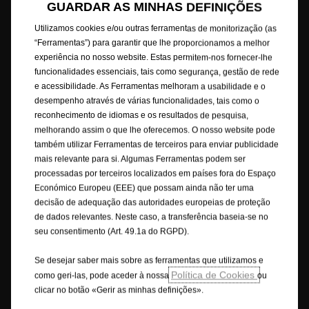
GUARDAR AS MINHAS DEFINIÇÕES
Este website/aplicação é propriedade da Opel Automobile GmbH com
Utilizamos cookies e/ou outras ferramentas de monitorização (as
sede social em Bahnhofsplatz, 65423 Rüsselsheim am Main, Alemanha,
“Ferramentas”) para garantir que lhe proporcionamos a melhor
com CIF/NIF DE 287264581. O website/aplicação é operado pela Stellantis
experiência no nosso website. Estas permitem-nos fornecer-lhe
Portugal, S.A., com NIF 502995912, Rua Vasco da Gama, 20 | 2685-244
funcionalidades essenciais, tais como segurança, gestão de rede
Portela de Loures | Portugal. Este website/aplicação está alojado na
Europa pelo nosso fornecedor de serviços de IT Capgemini Technology
e acessibilidade. As Ferramentas melhoram a usabilidade e o
Services, 5/7 rue Frédéric Clavel - 92287 Suresnes Cedex - França, num
desempenho através de várias funcionalidades, tais como o
servidor propriedade da Amazon Web Services.
reconhecimento de idiomas e os resultados de pesquisa,
melhorando assim o que lhe oferecemos. O nosso website pode
A Opel garante que foram tomadas as devidas providências para que o
também utilizar Ferramentas de terceiros para enviar publicidade
conteúdo deste Site seja preciso e atualizado. A Opel não assume
mais relevante para si. Algumas Ferramentas podem ser
qualquer responsabilidade por prejuízos, danos materiais ou pessoais
processadas por terceiros localizados em países fora do Espaço
que possam advir direta ou indiretamente do acesso a este site e/ou da
Económico Europeu (EEE) que possam ainda não ter uma
utilização da informação nele contida.
decisão de adequação das autoridades europeias de proteção
de dados relevantes. Neste caso, a transferência baseia-se no
As descrições e ilustrações das características podem referir-se ou
seu consentimento (Art. 49.1a do RGPD).
mostrar equipamentos opcionais não incluídos na entrega de série. As
informações contidas são rigorosas no momento da publicação.
Se desejar saber mais sobre as ferramentas que utilizamos e
Reservamo-nos o direito de fazer alterações no design e nos
Política de Cookies
como geri-las, pode aceder à nossa
ou
equipamentos. As cores apresentadas são cores reais aproximadas. Os
clicar no botão «Gerir as minhas definições».
equipamentos opcionais ilustrados estão disponíveis mediante custo
extra. A disponibilidade, as características técnicas e os equipamentos