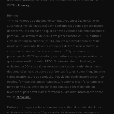
obter mais informações. Para mais informações sobre o procedimento
WLTP,
clique aqui
.
Híbridos
++++) Os valores de consumo de combustível, emissões de CO
e de
2
autonomia mencionados estão em conformidade com o procedimento
de teste WLTP, com base no qual os novos veículos são homologados a
partir de 1 de setembro de 2018. Este procedimento WLTP substitui o
ciclo de condução europeu (NEDC), que era o procedimento de teste
usado anteriormente. Devido a condições de teste mais realistas, o
consumo de combustível e as emissões de CO
medidos com o
2
procedimento WLTP apresentam, em muitos casos, valores mais altos do
que aqueles medidos sob o NEDC. O consumo de combustível, as
emissões de CO
e os valores de autonomia podem variar dependendo
2
das condições reais de uso e de diferentes fatores, como: frequência de
carregamento, estilo de condução, velocidade, equipamento específico,
opções, formato dos pneus, temperatura exterior e conforto térmico a
bordo do veículo. Entre em contacto com seu concessionário ou
revendedor para obter mais informações. Para mais informações sobre
WLTP,
clique aqui
.
Outras informações sobre o consumo específico de combustível e as
emissões específicas de CO
dos automóveis novos de passageiros
2