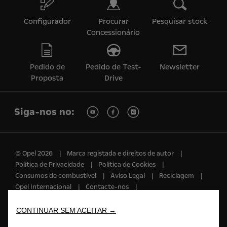
Configurador
Procurar
Pesquisar stock
Concessionário
Pedido de
Pedido de Test-
Newsletter
Proposta
Drive
Siga-nos no:
© Opel 2026
Marca registada e direitos de autor
Política de Privacidade
Política de Cookies
Consumos de combustível
Aviso Legal
Reciclagem
Opel Internacional
Contacte-nos
Consentimento Cookies
Acessibilidade
CONTINUAR SEM ACEITAR →