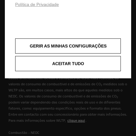
Política de Privacidade
fornecidos nos nossos veículos podem variar ou estar disponíveis
apenas em alguns países ou podem estar disponíveis apenas mediante
um custo extra. Para obter informações mais detalhadas sobre o
equipamento fornecido nos nossos veículos, contacte a rede de
concessionários Opel em Portugal.
Combustão - WLTP
GERIR AS MINHAS CONFIGURAÇÕES
+) Os valores de consumo de combustível e de emissões de CO
2
mencionados estão em conformidade com o procedimento de teste
WLTP, com base no qual os tipos de novos veículos são homologados a
ACEITAR TUDO
partir de 1 de setembro de 2018. Este procedimento WLTP substitui o
ciclo de condução europeu (NEDC) que era o procedimento de teste
usado anteriormente. Devido a condições de teste mais realistas, os
valores de consumo de combustível e de emissões de CO
medidos sob o
2
WLTP são, em muitos casos, mais altos do que aqueles medidos sob o
NEDC. Os valores de consumo de combustível e de emissões de CO
2
podem variar dependendo das condições reais de uso e de diferentes
fatores, como: equipamento específico, opções e formato dos pneus.
Entre em contacto com seu concessionário para obter mais informações.
Para mais informações sobre WLTP,
clique aqui
.
Combustão - NEDC