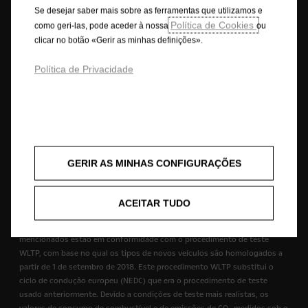
utilização da informação nele contida.
Se desejar saber mais sobre as ferramentas que utilizamos e
Política de Cookies
como geri-las, pode aceder à nossa
ou
As descrições e ilustrações das características podem referir-se ou
clicar no botão «Gerir as minhas definições».
mostrar equipamentos opcionais não incluídos na entrega de série. As
informações contidas são rigorosas no momento da publicação.
Política de Privacidade
Reservamo-nos o direito de fazer alterações no design e nos
equipamentos. As cores apresentadas são cores reais aproximadas. Os
equipamentos opcionais ilustrados estão disponíveis mediante custo
extra. A disponibilidade, as características técnicas e os equipamentos
fornecidos nos nossos veículos podem variar ou estar disponíveis
apenas em alguns países ou podem estar disponíveis apenas mediante
um custo extra. Para obter informações mais detalhadas sobre o
GERIR AS MINHAS CONFIGURAÇÕES
equipamento fornecido nos nossos veículos, contacte a rede de
concessionários Opel em Portugal.
ACEITAR TUDO
Combustão - WLTP
+) Os valores de consumo de combustível e de emissões de CO
2
mencionados estão em conformidade com o procedimento de teste
WLTP, com base no qual os tipos de novos veículos são homologados a
partir de 1 de setembro de 2018. Este procedimento WLTP substitui o
ciclo de condução europeu (NEDC) que era o procedimento de teste
usado anteriormente. Devido a condições de teste mais realistas, os