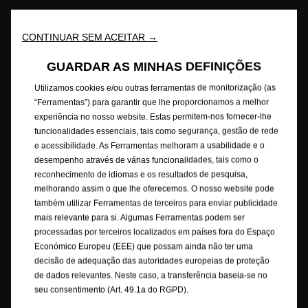
© Opel 2026
Marca registada e direitos de autor
Política de Privacidade
Política de Cookies
CONTINUAR SEM ACEITAR →
Consumos de combustível
Aviso Legal
Reciclagem
Opel Internacional
Contacte-nos
GUARDAR AS MINHAS DEFINIÇÕES
Consentimento Cookies
Acessibilidade
Utilizamos cookies e/ou outras ferramentas de monitorização (as
“Ferramentas”) para garantir que lhe proporcionamos a melhor
experiência no nosso website. Estas permitem-nos fornecer-lhe
funcionalidades essenciais, tais como segurança, gestão de rede
Este website/aplicação é propriedade da Opel Automobile GmbH com
e acessibilidade. As Ferramentas melhoram a usabilidade e o
sede social em Bahnhofsplatz, 65423 Rüsselsheim am Main, Alemanha,
desempenho através de várias funcionalidades, tais como o
com CIF/NIF DE 287264581. O website/aplicação é operado pela Stellantis
reconhecimento de idiomas e os resultados de pesquisa,
Portugal, S.A., com NIF 502995912, Rua Vasco da Gama, 20 | 2685-244
melhorando assim o que lhe oferecemos. O nosso website pode
Portela de Loures | Portugal. Este website/aplicação está alojado na
também utilizar Ferramentas de terceiros para enviar publicidade
Europa pelo nosso fornecedor de serviços de IT Capgemini Technology
mais relevante para si. Algumas Ferramentas podem ser
Services, 5/7 rue Frédéric Clavel - 92287 Suresnes Cedex - França, num
servidor propriedade da Amazon Web Services.
processadas por terceiros localizados em países fora do Espaço
Económico Europeu (EEE) que possam ainda não ter uma
A Opel garante que foram tomadas as devidas providências para que o
decisão de adequação das autoridades europeias de proteção
conteúdo deste Site seja preciso e atualizado. A Opel não assume
de dados relevantes. Neste caso, a transferência baseia-se no
qualquer responsabilidade por prejuízos, danos materiais ou pessoais
seu consentimento (Art. 49.1a do RGPD).
que possam advir direta ou indiretamente do acesso a este site e/ou da