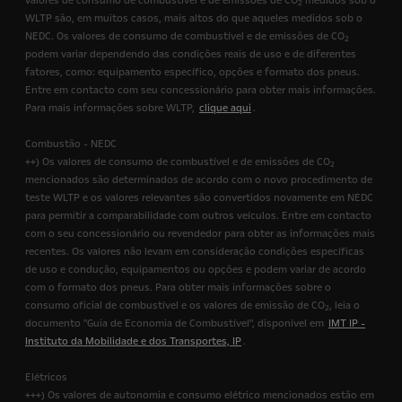
valores de consumo de combustível e de emissões de CO
medidos sob o
2
WLTP são, em muitos casos, mais altos do que aqueles medidos sob o
NEDC. Os valores de consumo de combustível e de emissões de CO
2
podem variar dependendo das condições reais de uso e de diferentes
fatores, como: equipamento específico, opções e formato dos pneus.
Entre em contacto com seu concessionário para obter mais informações.
Para mais informações sobre WLTP,
clique aqui
.
Combustão - NEDC
++) Os valores de consumo de combustível e de emissões de CO
2
mencionados são determinados de acordo com o novo procedimento de
teste WLTP e os valores relevantes são convertidos novamente em NEDC
para permitir a comparabilidade com outros veículos. Entre em contacto
com o seu concessionário ou revendedor para obter as informações mais
recentes. Os valores não levam em consideração condições específicas
de uso e condução, equipamentos ou opções e podem variar de acordo
com o formato dos pneus. Para obter mais informações sobre o
consumo oficial de combustível e os valores de emissão de CO
, leia o
2
documento "Guia de Economia de Combustível", disponível em
IMT IP -
Instituto da Mobilidade e dos Transportes, IP
.
Elétricos
+++) Os valores de autonomia e consumo elétrico mencionados estão em