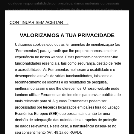
qualquer responsabilidade por prejuízos, danos materiais ou pessoais
que possam advir direta ou indiretamente do acesso a este site e/ou da
utilização da informação nele contida.
CONTINUAR SEM ACEITAR →
As descrições e ilustrações das características podem referir-se ou
mostrar equipamentos opcionais não incluídos na entrega de série. As
VALORIZAMOS A TUA PRIVACIDADE
informações contidas são rigorosas no momento da publicação.
Utilizamos cookies e/ou outras ferramentas de monitorização (as
Reservamo-nos o direito de fazer alterações no design e nos
“Ferramentas”) para garantir que lhe proporcionamos a melhor
equipamentos. As cores apresentadas são cores reais aproximadas. Os
experiência no nosso website. Estas permitem-nos fornecer-lhe
equipamentos opcionais ilustrados estão disponíveis mediante custo
extra. A disponibilidade, as características técnicas e os equipamentos
funcionalidades essenciais, tais como segurança, gestão de rede
fornecidos nos nossos veículos podem variar ou estar disponíveis
e acessibilidade. As Ferramentas melhoram a usabilidade e o
apenas em alguns países ou podem estar disponíveis apenas mediante
desempenho através de várias funcionalidades, tais como o
um custo extra. Para obter informações mais detalhadas sobre o
reconhecimento de idiomas e os resultados de pesquisa,
equipamento fornecido nos nossos veículos, contacte a rede de
melhorando assim o que lhe oferecemos. O nosso website pode
concessionários Opel em Portugal.
também utilizar Ferramentas de terceiros para enviar publicidade
mais relevante para si. Algumas Ferramentas podem ser
Combustão - WLTP
processadas por terceiros localizados em países fora do Espaço
+) Os valores de consumo de combustível e de emissões de CO
2
Económico Europeu (EEE) que possam ainda não ter uma
mencionados estão em conformidade com o procedimento de teste
decisão de adequação das autoridades europeias de proteção
WLTP, com base no qual os tipos de novos veículos são homologados a
de dados relevantes. Neste caso, a transferência baseia-se no
partir de 1 de setembro de 2018. Este procedimento WLTP substitui o
seu consentimento (Art. 49.1a do RGPD).