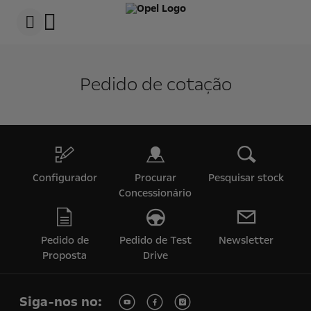
s
k
i
p
t
s
o
k
c
i
Pedido de cotação
o
p
n
t
t
o
e
n
n
a
t
v
t
i
e
g
x
a
Configurador
Procurar
Pesquisar stock
t
t
Concessionário
i
o
n
t
e
Pedido de
Pedido de Test
Newsletter
x
Proposta
Drive
t
Siga-nos no: