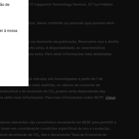
or de serviços de IT Capgemini Technology Services, 5/7 rue Frédéric
são de
ilidade por prejuízos, danos materiais ou pessoais que possam advir
er à nossa
ntidas são rigorosas no momento da publicação. Reservamo-nos o direito
eis mediante custo extra. A disponibilidade, as características
s mediante um custo extra. Para obter informações mais detalhadas
s tipos de novos veículos são homologados a partir de 1 de
ondições de teste mais realistas, os valores de consumo de
ombustível e de emissões de CO
podem variar dependendo das
2
ara obter mais informações. Para mais informações sobre WLTP,
clique
lores relevantes são convertidos novamente em NEDC para permitir a
o levam em consideração condições específicas de uso e condução,
lores de emissão de CO
, leia o documento "Guia de Economia de
2