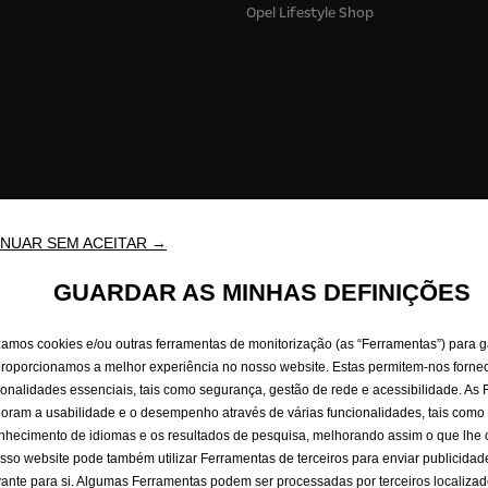
Opel Lifestyle Shop
NUAR SEM ACEITAR →
GUARDAR AS MINHAS DEFINIÇÕES
izamos cookies e/ou outras ferramentas de monitorização (as “Ferramentas”) para g
 de Privacidade
Política de Cookies
Consumos de combustível
Avis
proporcionamos a melhor experiência no nosso website. Estas permitem-nos fornec
ionalidades essenciais, tais como segurança, gestão de rede e acessibilidade. As
oram a usabilidade e o desempenho através de várias funcionalidades, tais como
nhecimento de idiomas e os resultados de pesquisa, melhorando assim o que lhe
sso website pode também utilizar Ferramentas de terceiros para enviar publicidad
vante para si. Algumas Ferramentas podem ser processadas por terceiros localiza
e social em Bahnhofsplatz, 65423 Rüsselsheim am Main, Alemanha, com CIF/NIF DE 2