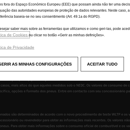
oures | Portugal. Este website/aplicação está alojado na Europa pelo nosso forneced
es fora do Espaço Económico Europeu (EEE) que possam ainda não ter uma deci
mazon Web Services.
uação das autoridades europeias de proteção de dados relevantes. Neste caso, a
sferência baseia-se no seu consentimento (Art. 49.1a do RGPD).
onteúdo deste Site seja preciso e atualizado. A Opel não assume qualquer responsab
ormação nele contida.
esejar saber mais sobre as ferramentas que utilizamos e como geri-las, pode aced
ítica de Cookies
ou clicar no botão «Gerir as minhas definições».
ostrar equipamentos opcionais não incluídos na entrega de série. As informações co
s são cores reais aproximadas. Os equipamentos opcionais ilustrados estão disponív
tica de Privacidade
ar ou estar disponíveis apenas em alguns países ou podem estar disponíveis apena
e concessionários Opel em Portugal.
GERIR AS MINHAS CONFIGURAÇÕES
ACEITAR TUDO
ados estão em conformidade com o procedimento de teste WLTP, com base no qual o
ão europeu (NEDC) que era o procedimento de teste usado anteriormente. Devido a c
asos, mais altos do que aqueles medidos sob o NEDC. Os valores de consumo de c
pecífico, opções e formato dos pneus. Entre em contacto com seu concessionário p
nados são determinados de acordo com o novo procedimento de teste WLTP e os va
cessionário ou revendedor para obter as informações mais recentes. Os valores nã
eus. Para obter mais informações sobre o consumo oficial de combustível e os va