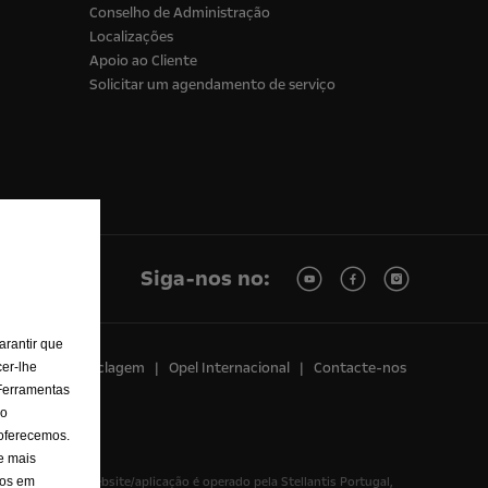
Conselho de Administração
Localizações
Apoio ao Cliente
Solicitar um agendamento de serviço
Siga-nos no:
arantir que
o Legal
Reciclagem
Opel Internacional
Contacte-nos
er-lhe
 Ferramentas
 o
 oferecemos.
e mais
dos em
87264581. O website/aplicação é operado pela Stellantis Portugal,