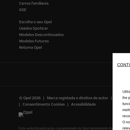
Carros familiares
GSE
Escolha o seu Opel
Usados Spoticar
Modelos Descontinuados
Modelos Futuros
Retoma Opel
CONTI
Util
© Opel 2026
Marca registada e direitos de autor
Política
lhe 
func
Consentimento Cookies
Acessibilidade
melh
reco
O no
rele
Este website/aplicação é propriedade da Opel Automobile GmbH com sed