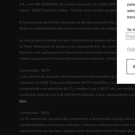
S.A., com NIF 502995912, Rua Vasco da Gama, 20 | 2685-244 Portela de L
país
Clavel - 92287 Suresnes Cedex - França, num servidor propriedade da A
adeq
tran
A Opel garante que foram tomadas as devidas providências para que o c
direta ou indiretamente do acesso a este site e/ou da utilização da inf
Se d
Pol
As descrições e ilustrações das características podem referir-se ou m
de fazer alterações no design e nos equipamentos. As cores apresentada
Polí
técnicas e os equipamentos fornecidos nos nossos veículos podem vari
sobre o equipamento fornecido nos nossos veículos, contacte a rede d
Combustão - WLTP
+) Os valores de consumo de combustível e de emissões de CO
mencion
2
setembro de 2018. Este procedimento WLTP substitui o ciclo de conduç
combustível e de emissões de CO
medidos sob o WLTP são, em muitos c
2
condições reais de uso e de diferentes fatores, como: equipamento es
aqui
.
Combustão - NEDC
++) Os valores de consumo de combustível e de emissões de CO
mencio
2
comparabilidade com outros veículos. Entre em contacto com o seu con
equipamentos ou opções e podem variar de acordo com o formato dos pn