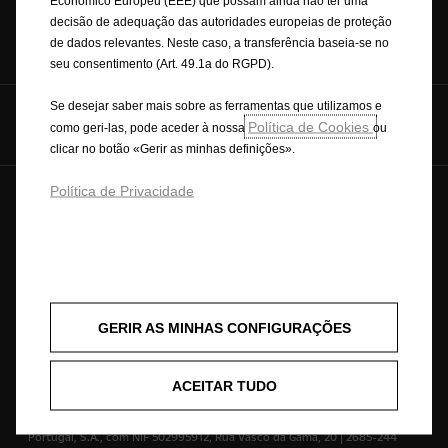
Económico Europeu (EEE) que possam ainda não ter uma
decisão de adequação das autoridades europeias de proteção
Pedido de cotação
Pedido de test
Newsletter
de dados relevantes. Neste caso, a transferência baseia-se no
drive
seu consentimento (Art. 49.1a do RGPD).
Se desejar saber mais sobre as ferramentas que utilizamos e
Siga-nos no:
Política de Cookies
como geri-las, pode aceder à nossa
ou
clicar no botão «Gerir as minhas definições».
Política de Privacidade
© Opel 2026
Marca registada e direitos de autor
Política de Privacidade
Política de Cookies
Consumos de combustível
Aviso Legal
Reciclagem
Opel Internacional
Contacte-nos
Consentimento Cookies
Acessibilidade
GERIR AS MINHAS CONFIGURAÇÕES
Este website/aplicação é propriedade da Opel Automobile GmbH com
ACEITAR TUDO
sede social em Bahnhofsplatz, 65423 Rüsselsheim am Main, Alemanha,
com CIF/NIF DE 287264581. O website/aplicação é operado pela Stellantis
Portugal, S.A., com NIF 502995912, Rua Vasco da Gama, 20 | 2685-244