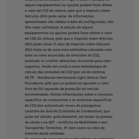
alguns
equipamentos
ou
opções
poderá
fazer
alterar
o
valor
de
CO2
da
viatura,
pelo
que
o
Imposto
sobre
Veículos
(ISV)
pode
variar.
As
informações
apresentadas
são
válidas
à
data
da
configuração,
não
têm
valor
contratual.
A
seleção
de
alguns
equipamentos
ou
opções
poderá
fazer
alterar
o
valor
de
CO2
da
viatura,
pelo
que
o
Imposto
sobre
Veículos
(ISV)
pode
variar.
O
valor
do
Imposto
sobre
Veículos
(ISV)
trata-se
de
uma
mera
estimativa
calculada
com
base
no
valor
anunciado
de
emissões
de
CO2,
podendo
vir
a
sofrer
alterações
(incluindo
para
valor
superior),
tendo
em
conta
a
nova
metodologia
de
cálculo
das
emissões
de
CO2
(por
via
do
sistema
WLTP
-
Worldwide
Harmonized
Light
Vehicle
Test
Procedure),
pelo
que
só
poderá
ser
apurado
o
valor
final
de
ISV
aquando
da
produção
do
veículo
encomendado.
Outras
informações
sobre
o
consumo
específico
de
combustível
e
as
emissões
específicas
de
CO2
dos
automóveis
novos
de
passageiros
constam
do
Guia
de
Economia
de
Combustível,
que
pode
ser
obtido,
gratuitamente,
em
todos
os
pontos
de
venda
e
no
IMT
-
Instituto
da
Mobilidade
e
dos
Transportes
Terrestres,
IP,
bem
como
no
sítio
da
Internet
desta
entidade.