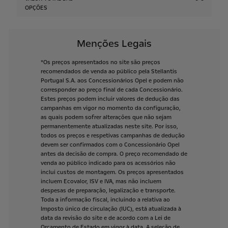
OPÇÕES
Menções Legais
*Os
preços
apresentados
no
site
são
preços
recomendados
de
venda
ao
público
pela
Stellantis
Portugal
S.A.
aos
Concessionários
Opel
e
podem
não
corresponder
ao
preço
final
de
cada
Concessionário.
Estes
preços
podem
incluir
valores
de
dedução
das
campanhas
em
vigor
no
momento
da
configuração,
as
quais
podem
sofrer
alterações
que
não
sejam
permanentemente
atualizadas
neste
site.
Por
isso,
todos
os
preços
e
respetivas
campanhas
de
dedução
devem
ser
confirmados
com
o
Concessionário
Opel
antes
da
decisão
de
compra.
O
preço
recomendado
de
venda
ao
público
indicado
para
os
acessórios
não
inclui
custos
de
montagem.
Os
preços
apresentados
incluem
Ecovalor,
ISV
e
IVA,
mas
não
incluem
despesas
de
preparação,
legalização
e
transporte.
Toda
a
informação
fiscal,
incluindo
a
relativa
ao
Imposto
único
de
circulação
(IUC),
está
atualizada
à
data
da
revisão
do
site
e
de
acordo
com
a
Lei
de
Orçamento
de
Estado
em
vigor
à
data.
A
seleção
de