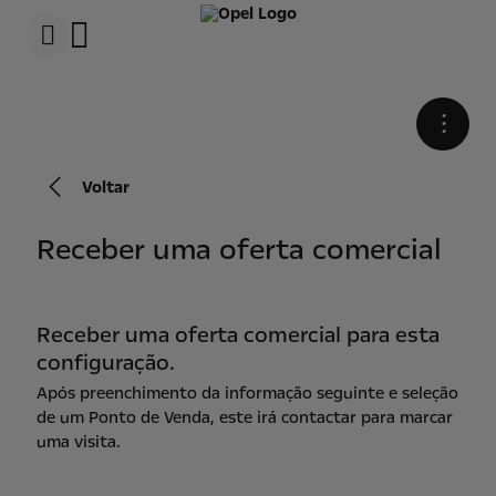
s
k
i
p
t
s
o
k
c
i
•
o
p
n
t
t
o
e
n
Voltar
n
a
t
v
t
i
Receber uma oferta comercial
e
g
x
a
t
t
i
o
Receber uma oferta comercial para esta
n
configuração.
t
e
Após preenchimento da informação seguinte e seleção
x
t
de um Ponto de Venda, este irá contactar para marcar
uma visita.