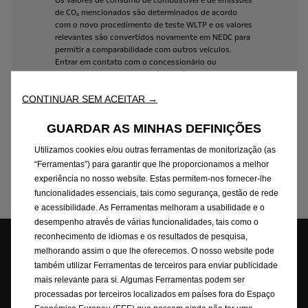
Os
valores
de
consumo
de
combustível
e
de
emissões
de
CO₂
mencionados
são
determinados
de
acordo
com
o
novo
procedimento
de
teste
WLTP
e
os
valores
relevantes
são
convertidos
novamente
em
NEDC
para
permitir
a
comparabilidade
com
outros
veículos.
Entrar
em
contato
com
o
concessionário
ou
revendedor
para
obter
as
informações
mais
recentes.
Os
valores
não
levam
em
consideração
condições
CONTINUAR SEM ACEITAR →
específicas
de
uso
e
condução,
equipamentos
ou
opções
e
podem
variar
de
acordo
com
o
formato
dos
pneus.
Para
obter
mais
informações
sobre
o
consumo
GUARDAR AS MINHAS DEFINIÇÕES
oficial
de
combustível
e
os
valores
de
emissão
de
CO₂,
ler
o
documento
"Guia
de
Economia
de
Combustível",
Utilizamos cookies e/ou outras ferramentas de monitorização (as
disponível
em
IMT
IP
-
Instituto
da
Mobilidade
e
dos
“Ferramentas”) para garantir que lhe proporcionamos a melhor
Transportes,
IP
.
experiência no nosso website. Estas permitem-nos fornecer-lhe
funcionalidades essenciais, tais como segurança, gestão de rede
e acessibilidade. As Ferramentas melhoram a usabilidade e o
desempenho através de várias funcionalidades, tais como o
reconhecimento de idiomas e os resultados de pesquisa,
melhorando assim o que lhe oferecemos. O nosso website pode
também utilizar Ferramentas de terceiros para enviar publicidade
Configurador
Procurar
Pesquisar stock
mais relevante para si. Algumas Ferramentas podem ser
Concessionário
processadas por terceiros localizados em países fora do Espaço