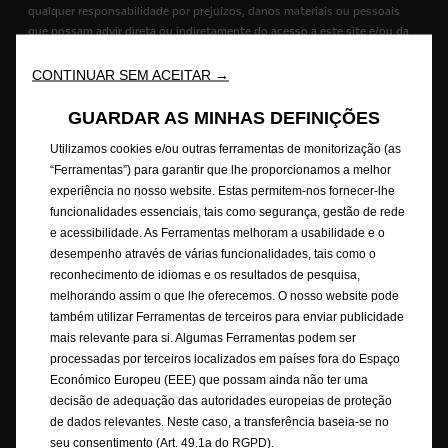
qualquer responsabilidade por prejuízos, danos materiais ou pessoais
que possam advir direta ou indiretamente do acesso a este site e/ou da
utilização da informação nele contida.
CONTINUAR SEM ACEITAR →
As descrições e ilustrações das características podem referir-se ou
mostrar equipamentos opcionais não incluídos na entrega de série. As
GUARDAR AS MINHAS DEFINIÇÕES
informações contidas são rigorosas no momento da publicação.
Utilizamos cookies e/ou outras ferramentas de monitorização (as
Reservamo-nos o direito de fazer alterações no design e nos
“Ferramentas”) para garantir que lhe proporcionamos a melhor
equipamentos. As cores apresentadas são cores reais aproximadas. Os
experiência no nosso website. Estas permitem-nos fornecer-lhe
equipamentos opcionais ilustrados estão disponíveis mediante custo
extra. A disponibilidade, as características técnicas e os equipamentos
funcionalidades essenciais, tais como segurança, gestão de rede
fornecidos nos nossos veículos podem variar ou estar disponíveis
e acessibilidade. As Ferramentas melhoram a usabilidade e o
apenas em alguns países ou podem estar disponíveis apenas mediante
desempenho através de várias funcionalidades, tais como o
um custo extra. Para obter informações mais detalhadas sobre o
reconhecimento de idiomas e os resultados de pesquisa,
equipamento fornecido nos nossos veículos, contacte a rede de
melhorando assim o que lhe oferecemos. O nosso website pode
concessionários Opel em Portugal.
também utilizar Ferramentas de terceiros para enviar publicidade
mais relevante para si. Algumas Ferramentas podem ser
Combustão - WLTP
processadas por terceiros localizados em países fora do Espaço
+) Os valores de consumo de combustível e de emissões de CO
2
Económico Europeu (EEE) que possam ainda não ter uma
mencionados estão em conformidade com o procedimento de teste
decisão de adequação das autoridades europeias de proteção
WLTP, com base no qual os tipos de novos veículos são homologados a
de dados relevantes. Neste caso, a transferência baseia-se no
partir de 1 de setembro de 2018. Este procedimento WLTP substitui o
seu consentimento (Art. 49.1a do RGPD).