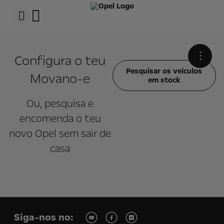
s
k
i
p
t
s
o
k
c
i
•
Configura o teu
o
p
n
t
Pesquisar os veículos
Movano-e
t
o
em stock
e
n
n
a
t
v
Ou, pesquisa e
t
i
e
g
encomenda o teu
x
a
novo Opel sem sair de
t
t
i
casa
o
n
t
e
x
t
Siga-nos no: