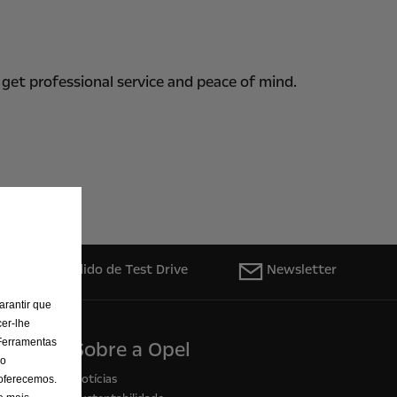
 get professional service and peace of mind.
Pedido de Test Drive
Newsletter
arantir que
er-lhe
 Ferramentas
Sobre a Opel
 o
Notícias
 oferecemos.