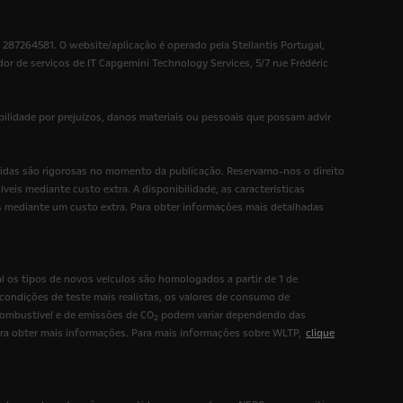
87264581. O website/aplicação é operado pela Stellantis Portugal,
or de serviços de IT Capgemini Technology Services, 5/7 rue Frédéric
ilidade por prejuízos, danos materiais ou pessoais que possam advir
ntidas são rigorosas no momento da publicação. Reservamo-nos o direito
eis mediante custo extra. A disponibilidade, as características
s mediante um custo extra. Para obter informações mais detalhadas
s tipos de novos veículos são homologados a partir de 1 de
ondições de teste mais realistas, os valores de consumo de
ombustível e de emissões de CO
podem variar dependendo das
2
ara obter mais informações. Para mais informações sobre WLTP,
clique