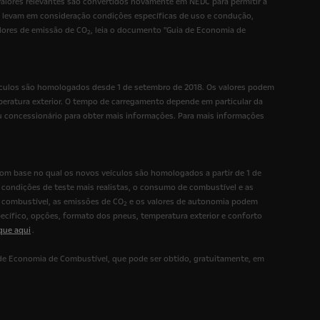
lores relevantes são convertidos novamente em NEDC para permitir a
o levam em consideração condições específicas de uso e condução,
lores de emissão de CO
, leia o documento "Guia de Economia de
2
culos são homologados desde 1 de setembro de 2018. Os valores podem
mperatura exterior. O tempo de carregamento depende em particular da
u concessionário para obter mais informações. Para mais informações
 base no qual os novos veículos são homologados a partir de 1 de
condições de teste mais realistas, o consumo de combustível e as
combustível, as emissões de CO
e os valores de autonomia podem
2
ecífico, opções, formato dos pneus, temperatura exterior e conforto
ique aqui
.
e Economia de Combustível, que pode ser obtido, gratuitamente, em