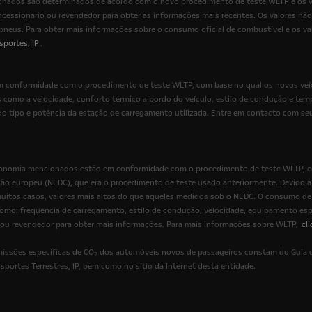
nados são determinados de acordo com o novo procedimento de teste WLTP e os va
cessionário ou revendedor para obter as informações mais recentes. Os valores nã
eus. Para obter mais informações sobre o consumo oficial de combustível e os va
sportes, IP
.
em conformidade com o procedimento de teste WLTP, com base no qual os novos veí
s como a velocidade, conforto térmico a bordo do veículo, estilo de condução e te
do tipo e potência da estação de carregamento utilizada. Entre em contacto com se
onomia mencionados estão em conformidade com o procedimento de teste WLTP, com
ão europeu (NEDC), que era o procedimento de teste usado anteriormente. Devido a 
tos casos, valores mais altos do que aqueles medidos sob o NEDC. O consumo de 
 como: frequência de carregamento, estilo de condução, velocidade, equipamento esp
 ou revendedor para obter mais informações. Para mais informações sobre WLTP,
cl
issões específicas de CO
dos automóveis novos de passageiros constam do Guia d
2
portes Terrestres, IP, bem como no sítio da Internet desta entidade.