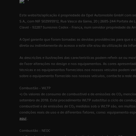
Este website/aplicação é propriedade da Opel Automobile GmbH com sed
S.A., com NIF 502995912, Rua Vasco da Gama, 20 | 2685-244 Portela de L
Clavel - 92287 Suresnes Cedex - França, num servidor propriedade da A
A Opel garante que foram tomadas as devidas providências para que o c
direta ou indiretamente do acesso a este site e/ou da utilização da inf
As descrições e ilustrações das características podem referir-se ou m
de fazer alterações no design e nos equipamentos. As cores apresentada
técnicas e os equipamentos fornecidos nos nossos veículos podem vari
sobre o equipamento fornecido nos nossos veículos, contacte a rede d
Combustão - WLTP
+) Os valores de consumo de combustível e de emissões de CO
mencion
2
setembro de 2018. Este procedimento WLTP substitui o ciclo de conduç
combustível e de emissões de CO
medidos sob o WLTP são, em muitos c
2
condições reais de uso e de diferentes fatores, como: equipamento es
aqui
.
Combustão - NEDC