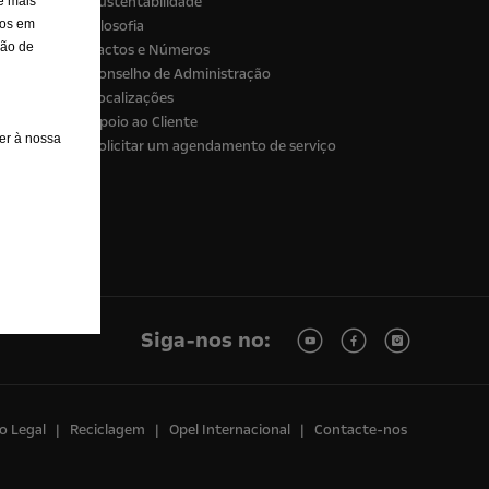
Sustentabilidade
e mais
dos em
Filosofia
são de
Factos e Números
Conselho de Administração
Localizações
Apoio ao Cliente
er à nossa
Solicitar um agendamento de serviço
Siga-nos no:
o Legal
Reciclagem
Opel Internacional
Contacte-nos