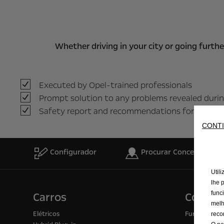
Whether driving in your city or going furth
Executed by Opel-trained professionals
Prompt solution to any problems revealed duri
Safety report and recommendations for keeping
CONTI
Configurador
Procurar Concessionári
Util
lhe 
func
Carros
Comerc
melh
Elétricos
Furgões
reco