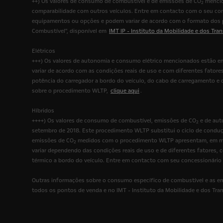
++) Os valores de consumo de combustível e de emissões de CO
mencio
2
comparabilidade com outros veículos. Entre em contacto com o seu con
equipamentos ou opções e podem variar de acordo com o formato dos pn
Combustível", disponível em
IMT IP - Instituto da Mobilidade e dos Tran
Elétricos
+++) Os valores de autonomia e consumo elétrico mencionados estão 
variar de acordo com as condições reais de uso e com diferentes fatore
potência do carregador a bordo do veículo, do cabo de carregamento e 
sobre o procedimento WLTP,
clique aqui
.
Híbridos
++++) Os valores de consumo de combustível, emissões de CO
e de aut
2
setembro de 2018. Este procedimento WLTP substitui o ciclo de conduç
emissões de CO
medidos com o procedimento WLTP apresentam, em mui
2
variar dependendo das condições reais de uso e de diferentes fatores,
térmico a bordo do veículo. Entre em contacto com seu concessionário
Outras informações sobre o consumo específico de combustível e as em
todos os pontos de venda e no IMT - Instituto da Mobilidade e dos Trans