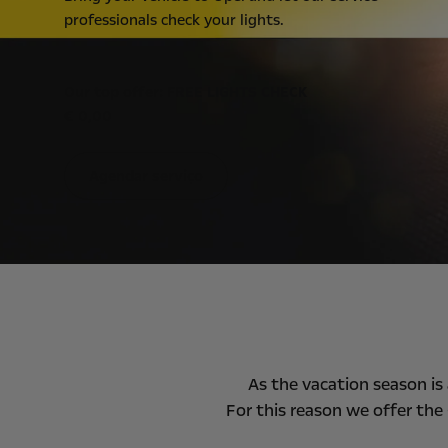
professionals check your lights.
Our top offer: FREE LIGHTS CHECK
€ 0,00
Agendar serviço
As the vacation season is 
For this reason we offer the 