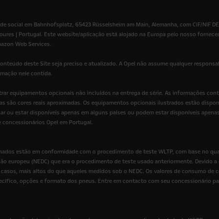
e social em Bahnhofsplatz, 65423 Rüsselsheim am Main, Alemanha, com CIF/NIF DE 2
oures | Portugal. Este website/aplicação está alojado na Europa pelo nosso forneced
mazon Web Services.
onteúdo deste Site seja preciso e atualizado. A Opel não assume qualquer responsab
ormação nele contida.
ostrar equipamentos opcionais não incluídos na entrega de série. As informações co
s são cores reais aproximadas. Os equipamentos opcionais ilustrados estão disponív
ar ou estar disponíveis apenas em alguns países ou podem estar disponíveis apena
e concessionários Opel em Portugal.
ados estão em conformidade com o procedimento de teste WLTP, com base no qual o
ão europeu (NEDC) que era o procedimento de teste usado anteriormente. Devido a c
asos, mais altos do que aqueles medidos sob o NEDC. Os valores de consumo de c
pecífico, opções e formato dos pneus. Entre em contacto com seu concessionário p