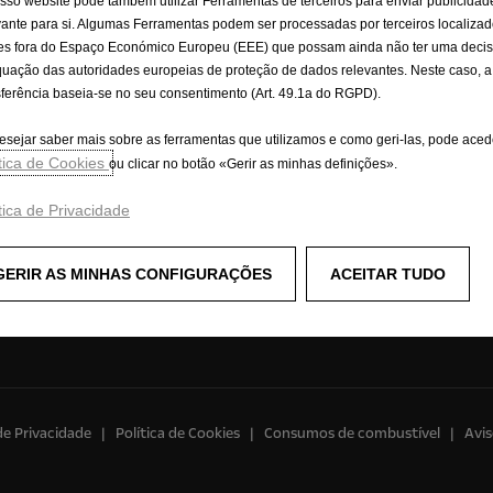
OpelConnect
sso website pode também utilizar Ferramentas de terceiros para enviar publicidad
vante para si. Algumas Ferramentas podem ser processadas por terceiros localiza
Concept cars
es fora do Espaço Económico Europeu (EEE) que possam ainda não ter uma deci
Opel Classic
uação das autoridades europeias de proteção de dados relevantes. Neste caso, a
Opel Lifestyle Shop
sferência baseia-se no seu consentimento (Art. 49.1a do RGPD).
esejar saber mais sobre as ferramentas que utilizamos e como geri-las, pode aced
ítica de Cookies
ou clicar no botão «Gerir as minhas definições».
tica de Privacidade
GERIR AS MINHAS CONFIGURAÇÕES
ACEITAR TUDO
 de Privacidade
Política de Cookies
Consumos de combustível
Avis