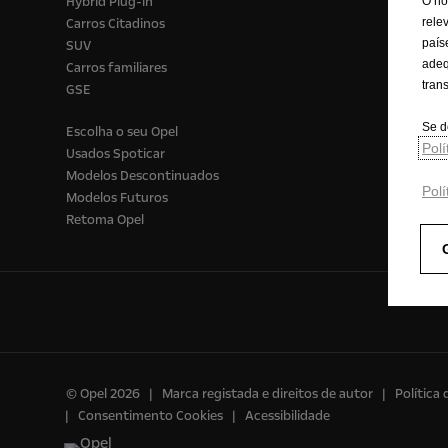
Hybrid Plug-in
O no
rele
Carros Citadinos
país
SUV
adeq
Carros familiares
tran
GSE
Se d
Escolha o seu Opel
Pol
Usados Spoticar
Modelos Descontinuados
Polí
Modelos Futuros
Retoma Opel
© Opel 2026
Marca registada e direitos de autor
Política
Consentimento Cookies
Acessibilidade