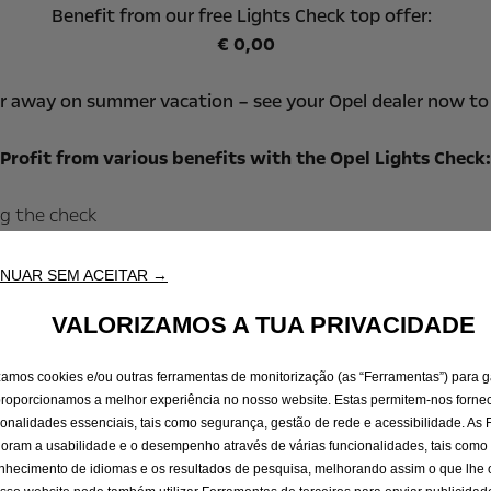
Benefit from our free Lights Check top offer:
€ 0,00
er away on summer vacation – see your Opel dealer now to
Profit from various benefits with the Opel Lights Check:
ng the check
 your Opel fit
NUAR SEM ACEITAR →
VALORIZAMOS A TUA PRIVACIDADE
o
Pesquisar stock
Pedido de Proposta
izamos cookies e/ou outras ferramentas de monitorização (as “Ferramentas”) para g
proporcionamos a melhor experiência no nosso website. Estas permitem-nos fornec
ionalidades essenciais, tais como segurança, gestão de rede e acessibilidade. As
iais
Experiência Opel
oram a usabilidade e o desempenho através de várias funcionalidades, tais como
E-Mobilidade
nhecimento de idiomas e os resultados de pesquisa, melhorando assim o que lhe