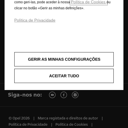
Política de Cookies
como geri-las, pode aceder à nossa
ou
clicar no botão «Gerir as minhas definições».
Configurador
Procurar Concessionário
Política de Privacidade
Pedido de serviço
Pedido de Test Drive
GERIR AS MINHAS CONFIGURAÇÕES
Newsletter
Registar no myOpel
ACEITAR TUDO
Siga-nos no:
© Opel 2026
Marca registada e direitos de autor
Política de Privacidade
Política de Cookies