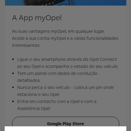
A App myOpel
As suas vantagens myOpel, em qualquer lugar.
Acede à sua conta myOpel e a várias funcionalidades
interessantes:
Ligue o seu smartphone através do Opel Connect
ao seu Opel e acompanha o estado do seu veículo
Tem um painel com dados de condução
detalhados
Nunca perca o seu veículo - coloca um pin onde
estaciona o seu Opel
Entra em contacto com a Opel e com a
Assistência Opel
Google Play Store