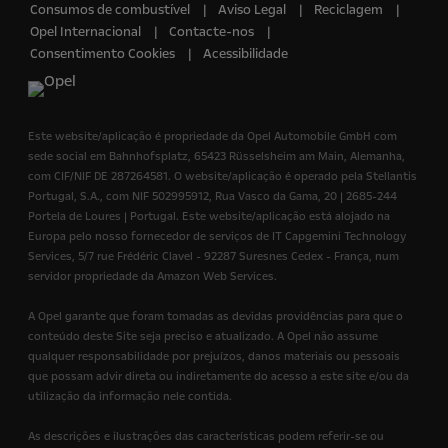
Consumos de combustível
Aviso Legal
Reciclagem
Opel Internacional
Contacte-nos
Consentimento Cookies
Acessibilidade
Este website/aplicação é propriedade da Opel Automobile GmbH com
sede social em Bahnhofsplatz, 65423 Rüsselsheim am Main, Alemanha,
com CIF/NIF DE 287264581. O website/aplicação é operado pela Stellantis
Portugal, S.A., com NIF 502995912, Rua Vasco da Gama, 20 | 2685-244
Portela de Loures | Portugal. Este website/aplicação está alojado na
Europa pelo nosso fornecedor de serviços de IT Capgemini Technology
Services, 5/7 rue Frédéric Clavel - 92287 Suresnes Cedex - França, num
servidor propriedade da Amazon Web Services.
A Opel garante que foram tomadas as devidas providências para que o
conteúdo deste Site seja preciso e atualizado. A Opel não assume
qualquer responsabilidade por prejuízos, danos materiais ou pessoais
que possam advir direta ou indiretamente do acesso a este site e/ou da
utilização da informação nele contida.
As descrições e ilustrações das características podem referir-se ou