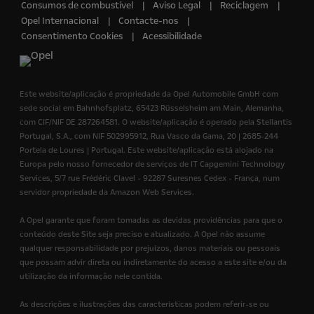
Consumos de combustível
Aviso Legal
Reciclagem
Opel Internacional
Contacte-nos
Consentimento Cookies
Acessibilidade
Este website/aplicação é propriedade da Opel Automobile GmbH com
sede social em Bahnhofsplatz, 65423 Rüsselsheim am Main, Alemanha,
com CIF/NIF DE 287264581. O website/aplicação é operado pela Stellantis
Portugal, S.A., com NIF 502995912, Rua Vasco da Gama, 20 | 2685-244
Portela de Loures | Portugal. Este website/aplicação está alojado na
Europa pelo nosso fornecedor de serviços de IT Capgemini Technology
Services, 5/7 rue Frédéric Clavel - 92287 Suresnes Cedex - França, num
servidor propriedade da Amazon Web Services.
A Opel garante que foram tomadas as devidas providências para que o
conteúdo deste Site seja preciso e atualizado. A Opel não assume
qualquer responsabilidade por prejuízos, danos materiais ou pessoais
que possam advir direta ou indiretamente do acesso a este site e/ou da
utilização da informação nele contida.
As descrições e ilustrações das características podem referir-se ou