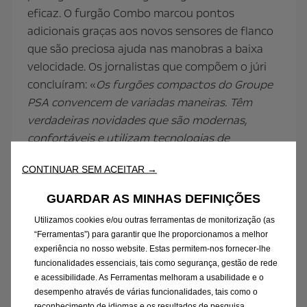
eficaz. O furgão Combo marcou pontos
adicionais graças aos novos sensores de flanco
que são preciosa ajuda nas manobras a baixa
velocidade. Os jornalistas que compõem o júri
concluíram: «
Os furgões compactos do Groupe
PSA convencem de variadas maneiras. Têm
verdadeiras novidades que são modernas,
confortáveis e utilizam tecnologias de
segurança atuais. Em utilização, proporcionam
CONTINUAR SEM ACEITAR →
prazer de condução e muito bons níveis de
comportamento de uma forma geral, sem
GUARDAR AS MINHAS DEFINIÇÕES
ficarem a dever nada à sua vocação utilitária.
Utilizamos cookies e/ou outras ferramentas de monitorização (as
Oferecem aos profissionais uma escolha
“Ferramentas”) para garantir que lhe proporcionamos a melhor
alargada de carroçarias e motores. São,
experiência no nosso website. Estas permitem-nos fornecer-lhe
claramente, uma nova referência no mundo dos
funcionalidades essenciais, tais como segurança, gestão de rede
e acessibilidade. As Ferramentas melhoram a usabilidade e o
furgões
».
desempenho através de várias funcionalidades, tais como o
reconhecimento de idiomas e os resultados de pesquisa,