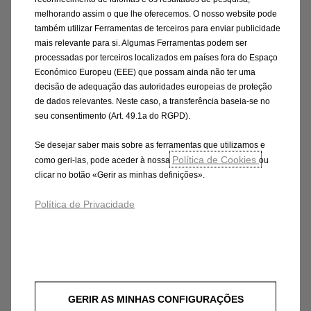
melhorando assim o que lhe oferecemos. O nosso website pode
também utilizar Ferramentas de terceiros para enviar publicidade
mais relevante para si. Algumas Ferramentas podem ser
Eficiência em todos planos
processadas por terceiros localizados em países fora do Espaço
Económico Europeu (EEE) que possam ainda não ter uma
decisão de adequação das autoridades europeias de proteção
O novo Opel Combo faz a sua estreia mundial
de dados relevantes. Neste caso, a transferência baseia-se no
no Salão Internacional de Veículos Comerciais
seu consentimento (Art. 49.1a do RGPD).
de Hannover, na Alemanha, que decorre até dia
Se desejar saber mais sobre as ferramentas que utilizamos e
27 de setembro. O novo Combo foi
Política de Cookies
como geri-las, pode aceder à nossa
ou
desenvolvido com o objetivo de assegurar aos
clicar no botão «Gerir as minhas definições».
profissionais a máxima eficiência e o custo de
utilização mais baixo do segmento, graças a
Política de Privacidade
uma arquitetura completamente nova,
‘packaging’ engenhoso e um leque inédito de
sistemas de assistência.
O novo Opel Combo está disponível num leque
GERIR AS MINHAS CONFIGURAÇÕES
alargado de versões, desde a variante de 4,40