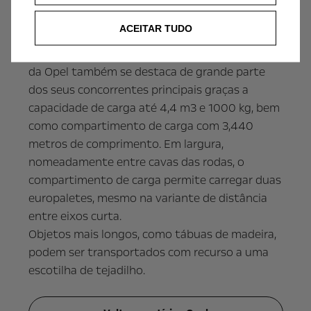
metros até à “XL” de 4,75 metros, passando por
ACEITAR TUDO
uma ‘crew cab’ de cinco lugares com duas
portas laterais de correr. O furgão mais recente
da Opel também se destaca de grande parte
dos seus concorrentes principais graças a
capacidade de carga até 4,4 m3 e 1000 kg, bem
como compartimento de carga com 3,440
metros de comprimento. Em largura,
nomeadamente entre cavas das rodas, o
compartimento de carga permite carregar duas
europaletes, mesmo na variante de distância
entre eixos curta.
Objetos mais longos, como tábuas de madeira,
podem ser transportados com recurso a uma
escotilha de tejadilho.