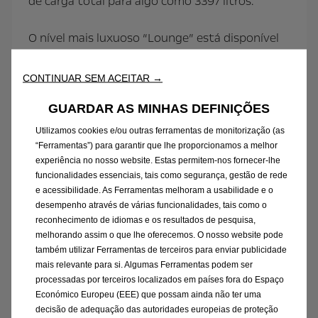
de carga total para algo como 3397 litros.
O nível mais luxuoso “Lounge” está disponível
nas variantes de distância entre eixos longa.
Isso contempla bancos dianteiros com
CONTINUAR SEM ACEITAR →
massagem e aquecimento e, logo atrás, quatro
GUARDAR AS MINHAS DEFINIÇÕES
cadeiras reguláveis forradas a couro, cada uma
com generoso assento de 48 cm de largura.
Utilizamos cookies e/ou outras ferramentas de monitorização (as
“Ferramentas”) para garantir que lhe proporcionamos a melhor
Estes bancos podem ser rodados no eixo
experiência no nosso website. Estas permitem-nos fornecer-lhe
vertical, o que significa que o Zafira Life
funcionalidades essenciais, tais como segurança, gestão de rede
consegue tornar-se numa espécie de ‘sala de
e acessibilidade. As Ferramentas melhoram a usabilidade e o
estar’ espaçosa e muito acolhedora. A mesa do
desempenho através de várias funcionalidades, tais como o
centro é amovível, criando espaço adicional
reconhecimento de idiomas e os resultados de pesquisa,
melhorando assim o que lhe oferecemos. O nosso website pode
para objetos pequenos. Os passageiros podem
também utilizar Ferramentas de terceiros para enviar publicidade
recorrer a tomadas de 230 V para utilizar os
mais relevante para si. Algumas Ferramentas podem ser
seus dispositivos móveis.
processadas por terceiros localizados em países fora do Espaço
Económico Europeu (EEE) que possam ainda não ter uma
decisão de adequação das autoridades europeias de proteção
A maior parte das versões Zafira Life têm