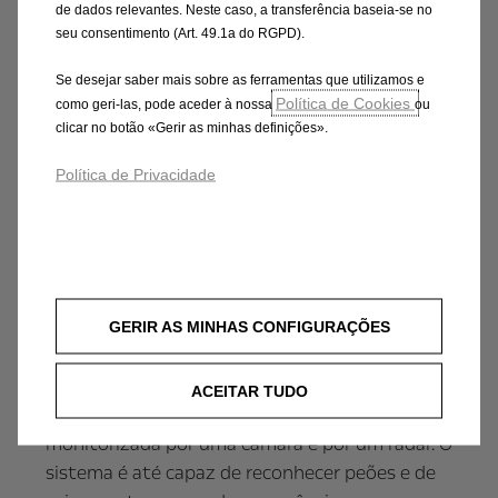
de dados relevantes. Neste caso, a transferência baseia-se no
menos de 1,90 metros de altura, o que lhes
seu consentimento (Art. 49.1a do RGPD).
garante acesso ilimitado a garagens
subterrâneas.
Se desejar saber mais sobre as ferramentas que utilizamos e
Política de Cookies
como geri-las, pode aceder à nossa
ou
clicar no botão «Gerir as minhas definições».
Política de Privacidade
Sob controlo - ‘head-up display’,
alerta de colisão dianteira e
câmara traseira
GERIR AS MINHAS CONFIGURAÇÕES
O novo MPV da Opel está dotado de uma série
completa de sistemas de assistência à
ACEITAR TUDO
condução. A zona em frente do veículo está
monitorizada por uma câmara e por um radar. O
sistema é até capaz de reconhecer peões e de