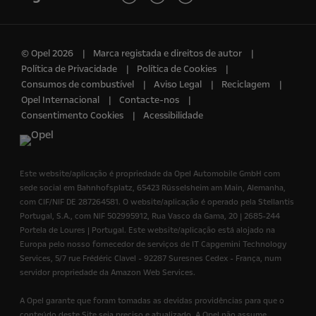
© Opel 2026
Marca registada e direitos de autor
Política de Privacidade
Política de Cookies
Consumos de combustível
Aviso Legal
Reciclagem
Opel Internacional
Contacte-nos
Consentimento Cookies
Acessibilidade
Este website/aplicação é propriedade da Opel Automobile GmbH com
sede social em Bahnhofsplatz, 65423 Rüsselsheim am Main, Alemanha,
com CIF/NIF DE 287264581. O website/aplicação é operado pela Stellantis
Portugal, S.A., com NIF 502995912, Rua Vasco da Gama, 20 | 2685-244
Portela de Loures | Portugal. Este website/aplicação está alojado na
Europa pelo nosso fornecedor de serviços de IT Capgemini Technology
Services, 5/7 rue Frédéric Clavel - 92287 Suresnes Cedex - França, num
servidor propriedade da Amazon Web Services.
A Opel garante que foram tomadas as devidas providências para que o
conteúdo deste Site seja preciso e atualizado. A Opel não assume