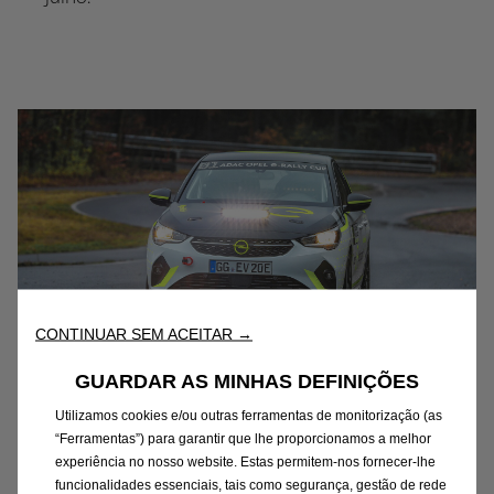
CONTINUAR SEM ACEITAR →
GUARDAR AS MINHAS DEFINIÇÕES
Diferentes modos de
Utilizamos cookies e/ou outras ferramentas de monitorização (as
funcionamento para troços e
“Ferramentas”) para garantir que lhe proporcionamos a melhor
experiência no nosso website. Estas permitem-nos fornecer-lhe
ligações
funcionalidades essenciais, tais como segurança, gestão de rede