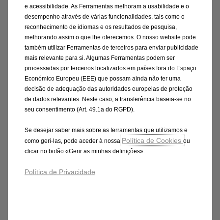
e acessibilidade. As Ferramentas melhoram a usabilidade e o
O Corsa-e Rally possui o mesmo tipo de bateria
desempenho através de várias funcionalidades, tais como o
do automóvel de série. Com 50 kWh de
reconhecimento de idiomas e os resultados de pesquisa,
capacidade, este acumulador permite obter
melhorando assim o que lhe oferecemos. O nosso website pode
autonomia de 337 km de acordo com a norma
também utilizar Ferramentas de terceiros para enviar publicidade
mais relevante para si. Algumas Ferramentas podem ser
WLTP. Com o objetivo de otimizar a autonomia
processadas por terceiros localizados em países fora do Espaço
em prova, a gestão eletrónica do sistema de
Económico Europeu (EEE) que possam ainda não ter uma
motorização permite optar entre três modos
decisão de adequação das autoridades europeias de proteção
de funcionamento diferentes. No ‘Modo
de dados relevantes. Neste caso, a transferência baseia-se no
seu consentimento (Art. 49.1a do RGPD).
Competição’, o sistema debita a máxima
potência e o máximo binário. Uma vez que os
Se desejar saber mais sobre as ferramentas que utilizamos e
automóveis elétricos entregam binário máximo
Política de Cookies
como geri-las, pode aceder à nossa
ou
instantâneo, o ‘Modo Chuva’ modela a curva de
clicar no botão «Gerir as minhas definições».
binário para melhorar a tração em pisos
Política de Privacidade
escorregadios. Nas ligações entre provas
especiais de classificação, as equipas deverão
selecionar o ‘Modo Eco’ de poupança de
energia.