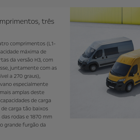
omprimentos, três
atro comprimentos (L1-
apacidade máxima de
ortas da versão H3, com
lasse, juntamente com as
vel a 270 graus),
ovano especialmente
s mais amplas deste
 capacidades de carga
de carga tão baixos
s das rodas e 1870 mm
ovo grande furgão da