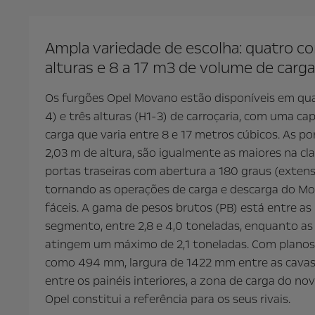
Ampla variedade de escolha: quatro c
alturas e 8 a 17 m3 de volume de carga
Os furgões Opel Movano estão disponíveis em qu
4) e três alturas (H1-3) de carroçaria, com uma c
carga que varia entre 8 e 17 metros cúbicos. As p
2,03 m de altura, são igualmente as maiores na c
portas traseiras com abertura a 180 graus (extensí
tornando as operações de carga e descarga do M
fáceis. A gama de pesos brutos (PB) está entre a
segmento, entre 2,8 e 4,0 toneladas, enquanto as
atingem um máximo de 2,1 toneladas. Com planos 
como 494 mm, largura de 1422 mm entre as cava
entre os painéis interiores, a zona de carga do n
Opel constitui a referência para os seus rivais.