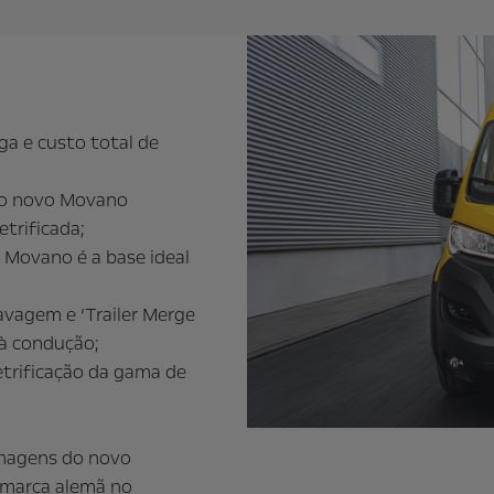
ga e custo total de
 do novo Movano
trificada;
 Movano é a base ideal
vagem e ‘Trailer Merge
 à condução;
trificação da gama de
imagens do novo
a marca alemã no