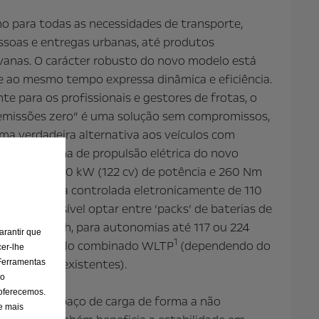
 para todas as necessidades de transporte,
ssoas e entregas urbanas, até produtos
vanas. O carácter robusto do novo modelo está
que ao mesmo tempo expressa dinâmica e eficiência.
e para os profissionais e gestores de frotas, o
“emissões zero” é uma solução sem compromissos,
ma verdadeira alternativa aos veículos com
l. O sistema de propulsão elétrica do novo
pel garante 90 kW (122 cv) de potência e 260 Nm
idade máxima controlada eletronicamente de 110
são, é possível optar entre ‘packs’ de baterias de
 ou de 70 kWh, para autonomias até 117 ou 224
arantir que
1
mente, no ciclo combinado WLTP
(dependendo do
er-lhe
s condições existentes).
 Ferramentas
 o
 oferecemos.
das sob o espaço de carga de forma a não
e mais