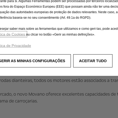
interferirem na utiliza
vante para si. Algumas Ferramentas podem ser processadas por terceiros localiza
curva e a resistência a
es fora do Espaço Económico Europeu (EEE) que possam ainda não ter uma deci
uação das autoridades europeias de proteção de dados relevantes. Neste caso, a
carregado. Um sofistic
sferência baseia-se no seu consentimento (Art. 49.1a do RGPD).
recupera a energia pro
ainda mais a eficiência.
esejar saber mais sobre as ferramentas que utilizamos e como geri-las, pode aced
ítica de Cookies
ou clicar no botão «Gerir as minhas definições».
tica de Privacidade
otorizações térmicas do novo Opel Movano posiciona-se ao
GERIR AS MINHAS CONFIGURAÇÕES
ACEITAR TUDO
 CO2. Os motores Diesel de 2,2 litros – todos homologad
e 120 cv até 165 cv de potência. O elevado binário dispon
rodas dianteiras, todos os motores estão associados a tra
cado, o novo Movano oferece excelentes capacidades de t
ma de carroçarias.