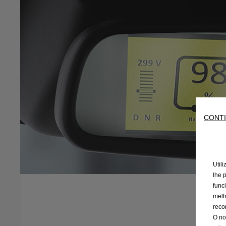
CONTI
Util
lhe 
func
melh
reco
O no