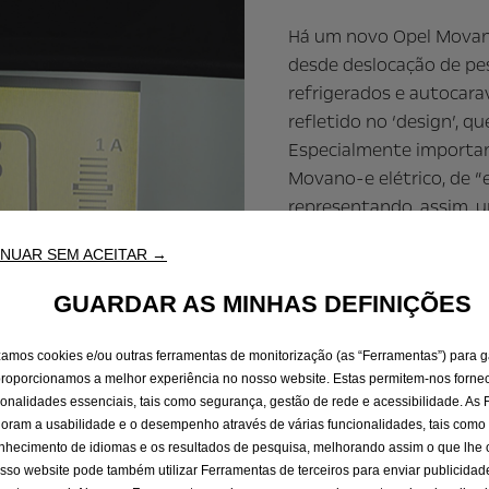
Há um novo Opel Movano
desde deslocação de pe
refrigerados e autocara
refletido no ‘design’, 
Especialmente important
Movano-e elétrico, de 
representando, assim, u
motorização convenciona
NUAR SEM ACEITAR →
comercial elétrico da O
de binário, com a veloc
GUARDAR AS MINHAS DEFINIÇÕES
km/h. Dependendo da ver
iões de lítio de 37 kWh
izamos cookies e/ou outras ferramentas de monitorização (as “Ferramentas”) para g
quilómetros, respetiva
proporcionamos a melhor experiência no nosso website. Estas permitem-nos fornec
perfil de condução e da
ionalidades essenciais, tais como segurança, gestão de rede e acessibilidade. As
oram a usabilidade e o desempenho através de várias funcionalidades, tais como
nhecimento de idiomas e os resultados de pesquisa, melhorando assim o que lhe
As baterias estão aloja
sso website pode também utilizar Ferramentas de terceiros para enviar publicidad