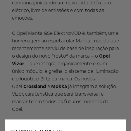
confiança, iniciando um novo ciclo de futuro:
elétrico, livre de emissões e com todas as
emoções.
O Opel Manta GSe ElektroMOD é, também, uma
homenagem ao espetacular Manta, modelo que
recentemente serviu de base de inspiração para
o design do novo “rosto” da marca – o
Opel
Vizor
– que integra, organicamente e num
único módulo, a grelha, o sistema de iluminação
e o logotipo Blitz da marca. Os novos
Opel
Crossland
e
Mokka
já integram a solução
Vizor, caraterística que será transversal e
marcante em todos os futuros modelos da
Opel.
Respeitando a tradição e com uma abordagem