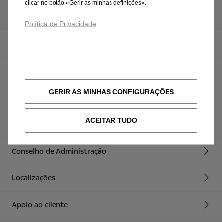
clicar no botão «Gerir as minhas definições».
Política de Privacidade
Notícias
Filosofia
GERIR AS MINHAS CONFIGURAÇÕES
Factos e Números
ACEITAR TUDO
Sustentabilidade
Conselho de Administração
Localizações
Apoio ao cliente