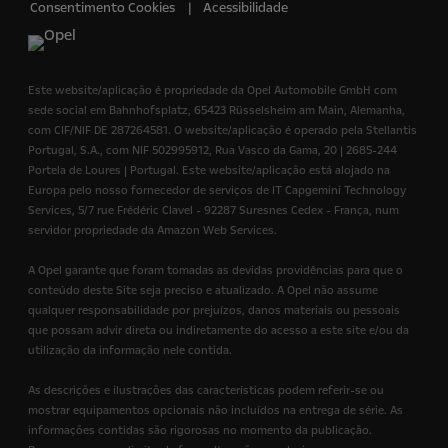
Consentimento Cookies
Acessibilidade
Este website/aplicação é propriedade da Opel Automobile GmbH com
sede social em Bahnhofsplatz, 65423 Rüsselsheim am Main, Alemanha,
com CIF/NIF DE 287264581. O website/aplicação é operado pela Stellantis
Portugal, S.A., com NIF 502995912, Rua Vasco da Gama, 20 | 2685-244
Portela de Loures | Portugal. Este website/aplicação está alojado na
Europa pelo nosso fornecedor de serviços de IT Capgemini Technology
Services, 5/7 rue Frédéric Clavel - 92287 Suresnes Cedex - França, num
servidor propriedade da Amazon Web Services.
A Opel garante que foram tomadas as devidas providências para que o
conteúdo deste Site seja preciso e atualizado. A Opel não assume
qualquer responsabilidade por prejuízos, danos materiais ou pessoais
que possam advir direta ou indiretamente do acesso a este site e/ou da
utilização da informação nele contida.
As descrições e ilustrações das características podem referir-se ou
mostrar equipamentos opcionais não incluídos na entrega de série. As
informações contidas são rigorosas no momento da publicação.