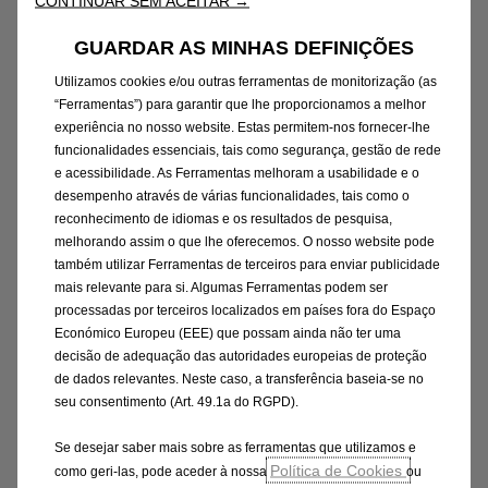
CONTINUAR SEM ACEITAR →
ecológica, o Manta GSe ElektroMOD prossegue
na rota “simply electric” da Opel, com vista à
GUARDAR AS MINHAS DEFINIÇÕES
eletrificação da marca, tanto no domínio dos
Utilizamos cookies e/ou outras ferramentas de monitorização (as
modelos de passageiros como na vertente de
“Ferramentas”) para garantir que lhe proporcionamos a melhor
veículos comerciais ligeiros. Até 2024, todos os
experiência no nosso website. Estas permitem-nos fornecer-lhe
modelos da Opel estarão eletrificados. O leque
funcionalidades essenciais, tais como segurança, gestão de rede
de produtos da marca alemã já inclui,
e acessibilidade. As Ferramentas melhoram a usabilidade e o
desempenho através de várias funcionalidades, tais como o
atualmente, híbridos
plug-in
, como o Grandland
reconhecimento de idiomas e os resultados de pesquisa,
X, e modelos BEV totalmente elétricos, do
melhorando assim o que lhe oferecemos. O nosso website pode
Corsa-e ao Zafira-e Life, um “salão sobre
também utilizar Ferramentas de terceiros para enviar publicidade
rodas”, sem esquecer os modelos comerciais
mais relevante para si. Algumas Ferramentas podem ser
processadas por terceiros localizados em países fora do Espaço
Combo-e Cargo e Vivaro-e.
Económico Europeu (EEE) que possam ainda não ter uma
decisão de adequação das autoridades europeias de proteção
de dados relevantes. Neste caso, a transferência baseia-se no
seu consentimento (Art. 49.1a do RGPD).
Se desejar saber mais sobre as ferramentas que utilizamos e
Voltar a notícias Opel
Política de Cookies
como geri-las, pode aceder à nossa
ou