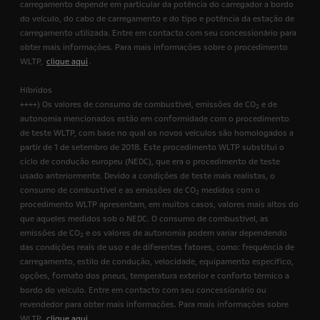
carregamento depende em particular da potência do carregador a bordo
do veículo, do cabo de carregamento e do tipo e potência da estação de
carregamento utilizada. Entre em contacto com seu concessionário para
obter mais informações. Para mais informações sobre o procedimento
WLTP,
clique aqui
.
Híbridos
++++) Os valores de consumo de combustível, emissões de CO
e de
2
autonomia mencionados estão em conformidade com o procedimento
de teste WLTP, com base no qual os novos veículos são homologados a
partir de 1 de setembro de 2018. Este procedimento WLTP substitui o
ciclo de condução europeu (NEDC), que era o procedimento de teste
usado anteriormente. Devido a condições de teste mais realistas, o
consumo de combustível e as emissões de CO
medidos com o
2
procedimento WLTP apresentam, em muitos casos, valores mais altos do
que aqueles medidos sob o NEDC. O consumo de combustível, as
emissões de CO
e os valores de autonomia podem variar dependendo
2
das condições reais de uso e de diferentes fatores, como: frequência de
carregamento, estilo de condução, velocidade, equipamento específico,
opções, formato dos pneus, temperatura exterior e conforto térmico a
bordo do veículo. Entre em contacto com seu concessionário ou
revendedor para obter mais informações. Para mais informações sobre
WLTP,
clique aqui
.