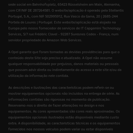
sede social em Bahnhofsplatz, 65423 Rüsselsheim am Main, Alemanha,
com CIF/NIF DE 287264581. O website/aplicação é operado pela Stellantis
Portugal, S.A., com NIF 502995912, Rua Vasco da Gama, 20 | 2685-244
Portela de Loures | Portugal. Este website/aplicação está alojado na
Europa pelo nosso fornecedor de serviços de IT Capgemini Technology
Services, 5/7 rue Frédéric Clavel - 92287 Suresnes Cedex - França, num
servidor propriedade da Amazon Web Services.
A Opel garante que foram tomadas as devidas providências para que o
conteúdo deste Site seja preciso e atualizado. A Opel não assume
qualquer responsabilidade por prejuízos, danos materiais ou pessoais
que possam advir direta ou indiretamente do acesso a este site e/ou da
utilização da informação nele contida.
As descrições e ilustrações das características podem referir-se ou
mostrar equipamentos opcionais não incluídos na entrega de série. As
informações contidas são rigorosas no momento da publicação.
Reservamo-nos o direito de fazer alterações no design e nos
equipamentos. As cores apresentadas são cores reais aproximadas. Os
equipamentos opcionais ilustrados estão disponíveis mediante custo
extra. A disponibilidade, as características técnicas e os equipamentos
fornecidos nos nossos veículos podem variar ou estar disponíveis