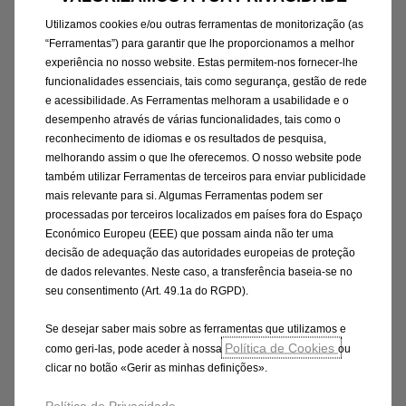
do condutor permaneçam sempre no volante.
Por conseguinte, o condutor não precisa de
Utilizamos cookies e/ou outras ferramentas de monitorização (as
“Ferramentas”) para garantir que lhe proporcionamos a melhor
acionar o acelerador ou os travões durante o
experiência no nosso website. Estas permitem-nos fornecer-lhe
trânsito lento, mantendo-se sempre alerta e
funcionalidades essenciais, tais como segurança, gestão de rede
pronto para assumir o controlo quando
e acessibilidade. As Ferramentas melhoram a usabilidade e o
necessário.
desempenho através de várias funcionalidades, tais como o
reconhecimento de idiomas e os resultados de pesquisa,
melhorando assim o que lhe oferecemos. O nosso website pode
também utilizar Ferramentas de terceiros para enviar publicidade
mais relevante para si. Algumas Ferramentas podem ser
processadas por terceiros localizados em países fora do Espaço
Económico Europeu (EEE) que possam ainda não ter uma
decisão de adequação das autoridades europeias de proteção
O Alerta de Sonolência do novo Opel Movano
de dados relevantes. Neste caso, a transferência baseia-se no
ajuda o condutor a manter-se sempre atento.
seu consentimento (Art. 49.1a do RGPD).
O sistema avisa o condutor para fazer uma
Se desejar saber mais sobre as ferramentas que utilizamos e
pausa após longos períodos ao volante. A lista
Política de Cookies
como geri-las, pode aceder à nossa
ou
abrangente de Sistemas Avançados de
clicar no botão «Gerir as minhas definições».
Assistência ao Condutor do novo Movano é
Política de Privacidade