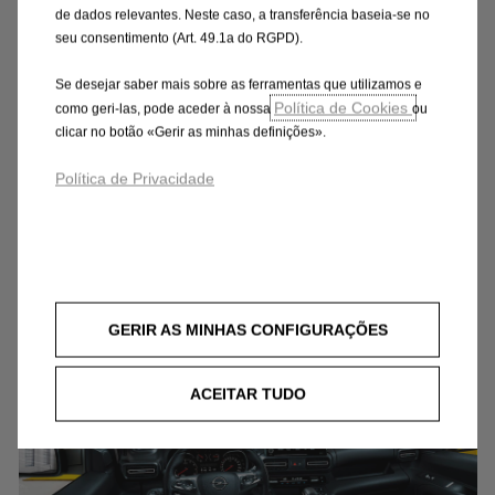
de dados relevantes. Neste caso, a transferência baseia-se no
seu consentimento (Art. 49.1a do RGPD).
Exterior
Se desejar saber mais sobre as ferramentas que utilizamos e
Política de Cookies
como geri-las, pode aceder à nossa
ou
clicar no botão «Gerir as minhas definições».
Um verdadeiro design Opel, o Combo Cargo é
um perfeito representante do teu negócio.
Política de Privacidade
GERIR AS MINHAS CONFIGURAÇÕES
ACEITAR TUDO