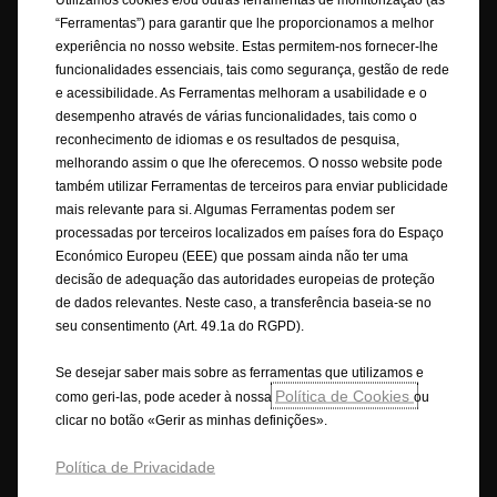
Portugal, S.A., com NIF 502995912, Rua Vasco da Gama, 20 | 2685-244
“Ferramentas”) para garantir que lhe proporcionamos a melhor
Portela de Loures | Portugal. Este website/aplicação está alojado na
Europa pelo nosso fornecedor de serviços de IT Capgemini Technology
experiência no nosso website. Estas permitem-nos fornecer-lhe
Services, 5/7 rue Frédéric Clavel - 92287 Suresnes Cedex - França, num
funcionalidades essenciais, tais como segurança, gestão de rede
servidor propriedade da Amazon Web Services.
e acessibilidade. As Ferramentas melhoram a usabilidade e o
desempenho através de várias funcionalidades, tais como o
A Opel garante que foram tomadas as devidas providências para que o
reconhecimento de idiomas e os resultados de pesquisa,
conteúdo deste Site seja preciso e atualizado. A Opel não assume
melhorando assim o que lhe oferecemos. O nosso website pode
qualquer responsabilidade por prejuízos, danos materiais ou pessoais
também utilizar Ferramentas de terceiros para enviar publicidade
que possam advir direta ou indiretamente do acesso a este site e/ou da
mais relevante para si. Algumas Ferramentas podem ser
utilização da informação nele contida.
processadas por terceiros localizados em países fora do Espaço
Económico Europeu (EEE) que possam ainda não ter uma
As descrições e ilustrações das características podem referir-se ou
decisão de adequação das autoridades europeias de proteção
mostrar equipamentos opcionais não incluídos na entrega de série. As
de dados relevantes. Neste caso, a transferência baseia-se no
informações contidas são rigorosas no momento da publicação.
seu consentimento (Art. 49.1a do RGPD).
Reservamo-nos o direito de fazer alterações no design e nos
equipamentos. As cores apresentadas são cores reais aproximadas. Os
Se desejar saber mais sobre as ferramentas que utilizamos e
equipamentos opcionais ilustrados estão disponíveis mediante custo
Política de Cookies
como geri-las, pode aceder à nossa
ou
extra. A disponibilidade, as características técnicas e os equipamentos
clicar no botão «Gerir as minhas definições».
fornecidos nos nossos veículos podem variar ou estar disponíveis
apenas em alguns países ou podem estar disponíveis apenas mediante
Política de Privacidade
um custo extra. Para obter informações mais detalhadas sobre o
equipamento fornecido nos nossos veículos, contacte a rede de