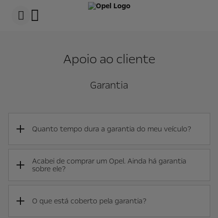
s
k
i
p
t
s
o
k
c
i
Apoio ao cliente
o
p
n
t
t
o
e
n
Garantia
n
a
t
v
t
i
e
g
x
a
t
t
Quanto tempo dura a garantia do meu veículo?
i
o
n
t
Acabei de comprar um Opel. Ainda há garantia
e
sobre ele?
x
t
O que está coberto pela garantia?