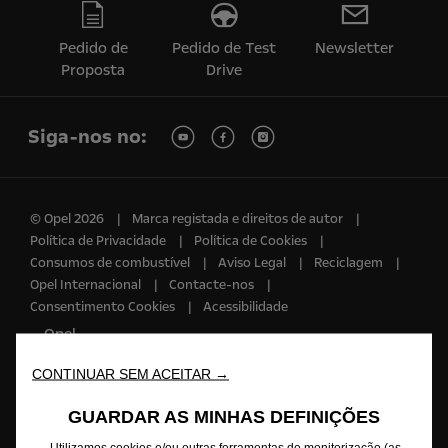
Pedido de
Pedido de Test
Newsletter
Proposta
Drive
Siga-nos no:
© Opel 2026
Marca registada e direitos de autor
Política de Privacidade
Política de Cookies
Consumos de combustível
Aviso Legal
Reciclagem
Opel Internacional
Contacte-nos
Consentimento Cookies
Acessibilidade
CONTINUAR SEM ACEITAR →
Este website/aplicação é propriedade da Opel Automobile GmbH com
sede social em Bahnhofsplatz, 65423 Rüsselsheim am Main, Alemanha,
GUARDAR AS MINHAS DEFINIÇÕES
com CIF/NIF DE 287264581. O website/aplicação é operado pela Stellantis
Utilizamos cookies e/ou outras ferramentas de monitorização (as